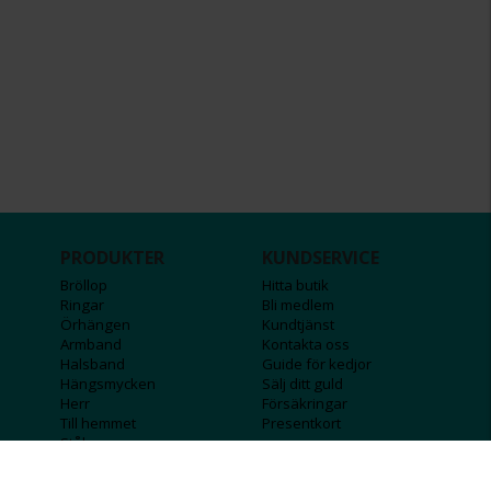
PRODUKTER
KUNDSERVICE
Bröllop
Hitta butik
Ringar
Bli medlem
Örhängen
Kundtjänst
Armband
Kontakta oss
Halsband
Guide för kedjor
Hängsmycken
Sälj ditt guld
Herr
Försäkringar
Till hemmet
Presentkort
Stål
Bokstavssmycken
Månadsstenar och