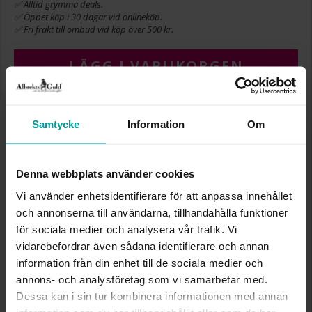
✅ Alltid grymma deals.
✅ Öppet köp i 30 dagar vid onlineköp.
✅ Fri frakt till ombud vid köp över 500 kr.
LÄGG I VARUKORGEN
Samtycke
Information
Om
INFO
BREDD CA (MM)
3,4
Denna webbplats använder cookies
HÖJD CA (MM)
0,9
LÄNGD CA (CM)
17,0+2,0
Vi använder enhetsidentifierare för att anpassa innehållet
VARUMÄRKE
Albrekts Guld
och annonserna till användarna, tillhandahålla funktioner
MATERIAL
Silver
för sociala medier och analysera vår trafik. Vi
vidarebefordrar även sådana identifierare och annan
information från din enhet till de sociala medier och
Liknande produkter
annons- och analysföretag som vi samarbetar med.
Dessa kan i sin tur kombinera informationen med annan