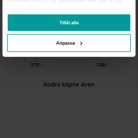
information som du har tillhandahållit eller som de har
samlat in när du har använt deras tjänster.
Tillåt alla
Anpassa
Collier i äkta silver
Collier i äkta silver
ALBREKTS GULD
ALBREKTS GULD
379:-
749:-
Andra köpte även