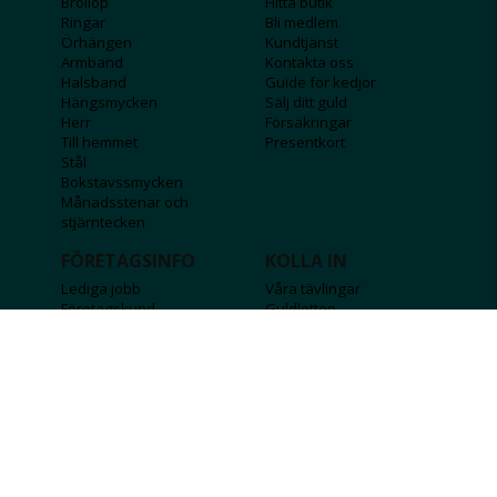
Bröllop
Hitta butik
Ringar
Bli medlem
Örhängen
Kundtjänst
Armband
Kontakta oss
Halsband
Guide för kedjor
Hängsmycken
Sälj ditt guld
Herr
Försäkringar
Till hemmet
Presentkort
Stål
Bokstavssmycken
Månadsstenar och
stjärntecken
FÖRETAGSINFO
KOLLA IN
Lediga jobb
Våra tävlingar
Företagskund
Guldlotten
Affiliateinformation
Graverbara produkter
Integritetspolicy
Rosa Bandet
Köpvillkor
Wolt
Tips & råd
Black Friday
Bröllopsmässa
Alla erbjudanden
FÖLJ OSS