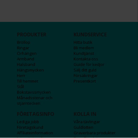
PRODUKTER
KUNDSERVICE
Bröllop
Hitta butik
Ringar
Bli medlem
Örhängen
Kundtjänst
Armband
Kontakta oss
Halsband
Guide för kedjor
Hängsmycken
Sälj ditt guld
Herr
Försäkringar
Till hemmet
Presentkort
Stål
Bokstavssmycken
Månadsstenar och
stjärntecken
FÖRETAGSINFO
KOLLA IN
Lediga jobb
Våra tävlingar
Företagskund
Guldlotten
Affiliateinformation
Graverbara produkter