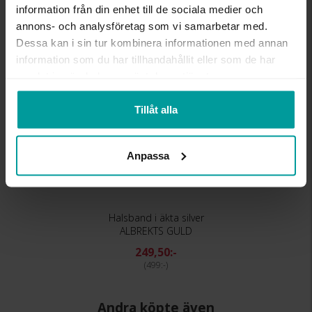
information från din enhet till de sociala medier och
Liknande produkter
annons- och analysföretag som vi samarbetar med.
Dessa kan i sin tur kombinera informationen med annan
information som du har tillhandahållit eller som de har
samlat in när du har använt deras tjänster.
Tillåt alla
Anpassa
Halsband i äkta silver
ALBREKTS GULD
249,50:-
499:-
Andra köpte även