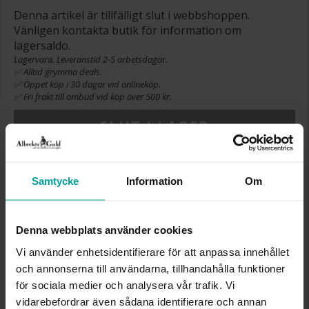
Denna artikel är tillfälligt slut i webbshoppen.
Vänligen kontakta butik för information om
lagersaldo.
Lagervara. Leveranstid 2-5 arbetsdagar.
✅ Alltid grymma deals.
✅ Öppet köp i 30 dagar vid onlineköp.
✅ Fri frakt till ombud vid köp över 500 kr.
SLUT I LAGER
INFO
Samtycke
Information
Om
BREDD CA (MM)
9,3
HÖJD CA (MM)
4,3
Denna webbplats använder cookies
LÄNGD CA (CM)
17,0+2,0
VARUMÄRKE
Albrekts Guld
Vi använder enhetsidentifierare för att anpassa innehållet
MATERIAL
Silver
och annonserna till användarna, tillhandahålla funktioner
STEN/PÄRLA
Kubisk zirkonia
för sociala medier och analysera vår trafik. Vi
vidarebefordrar även sådana identifierare och annan