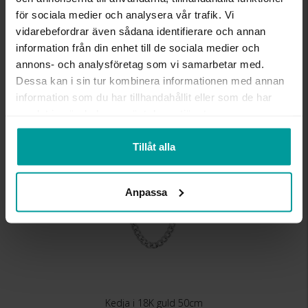
MATERIAL
Vitt guld
för sociala medier och analysera vår trafik. Vi
ÄDELMETALL
18K Gold
KEDJEMODELL
Curb chain
vidarebefordrar även sådana identifierare och annan
DETALJER
Ihålig pansar
information från din enhet till de sociala medier och
VIKT CA (GRAM)
3,40
annons- och analysföretag som vi samarbetar med.
Dessa kan i sin tur kombinera informationen med annan
information som du har tillhandahållit eller som de har
Liknande produkter
samlat in när du har använt deras tjänster.
Kalasdeal
Tillåt alla
Anpassa
Kedja i 18K guld 50cm