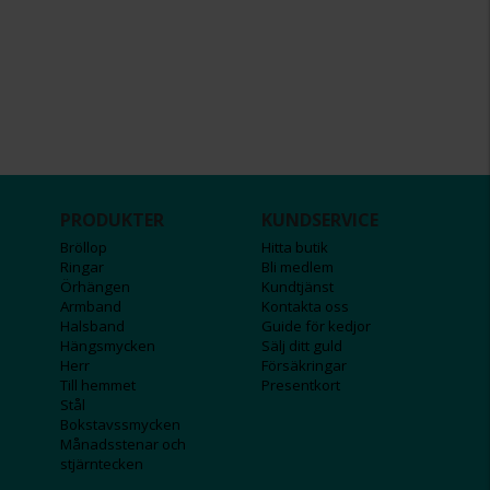
PRODUKTER
KUNDSERVICE
Bröllop
Hitta butik
Ringar
Bli medlem
Örhängen
Kundtjänst
Armband
Kontakta oss
Halsband
Guide för kedjor
Hängsmycken
Sälj ditt guld
Herr
Försäkringar
Till hemmet
Presentkort
Stål
Bokstavssmycken
Månadsstenar och
stjärntecken