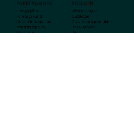
FÖRETAGSINFO
KOLLA IN
Lediga jobb
Våra tävlingar
Företagskund
Guldlotten
Affiliateinformation
Graverbara produkter
Integritetspolicy
Rosa Bandet
Köpvillkor
Wolt
Tips & råd
Black Friday
Bröllopsmässa
Alla erbjudanden
FÖLJ OSS
MISSA INGA DEALS!
SKICKA
Jag godkänner att personlig information
sparas och används för att få nyhetsbrev