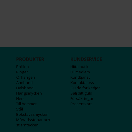
PRODUKTER
KUNDSERVICE
Bröllop
Hitta butik
Ringar
Bli medlem
Örhängen
Kundtjänst
Armband
Kontakta oss
Halsband
Guide för kedjor
Hängsmycken
Sälj ditt guld
Herr
Försäkringar
Till hemmet
Presentkort
Stål
Bokstavssmycken
Månadsstenar och
stjärntecken