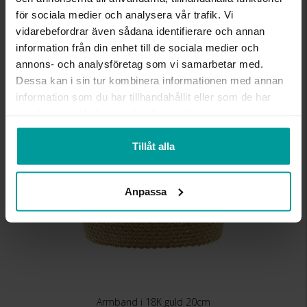
MATERIAL
Guld
för sociala medier och analysera vår trafik. Vi
ÄDELMETALL
18K Gold
KEDJEMODELL
Rope chain
vidarebefordrar även sådana identifierare och annan
DETALJER
Ihålig kedja
information från din enhet till de sociala medier och
VIKT CA (GRAM)
24,4
annons- och analysföretag som vi samarbetar med.
Dessa kan i sin tur kombinera informationen med annan
information som du har tillhandahållit eller som de har
Liknande produkter
samlat in när du har använt deras tjänster.
Kalasdeal
Tillåt alla
Anpassa
Armband i 18K guld 20cm