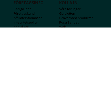
FÖRETAGSINFO
KOLLA IN
Lediga jobb
Våra tävlingar
Företagskund
Guldlotten
Affiliateinformation
Graverbara produkter
Integritetspolicy
Rosa Bandet
Köpvillkor
Wolt
Tips & råd
Black Friday
Bröllopsmässa
Alla erbjudanden
FÖLJ OSS
MISSA INGA DEALS!
SKICKA
Jag godkänner att personlig information
sparas och används för att få nyhetsbrev