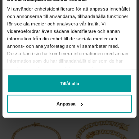
Vi använder enhetsidentifierare för att anpassa innehållet
och annonserna till användarna, tillhandahålla funktioner
för sociala medier och analysera vår trafik. Vi
INFO
vidarebefordrar även sådana identifierare och annan
information från din enhet till de sociala medier och
BREDD CA (MM)
4,0
annons- och analysföretag som vi samarbetar med.
LÄNGD CA (CM)
18,5
Dessa kan i sin tur kombinera informationen med annan
VARUMÄRKE
Albrekts Guld
MATERIAL
Guld
information som du har tillhandahållit eller som de har
ÄDELMETALL
18K Gold
samlat in när du har använt deras tjänster.
KEDJEMODELL
Bismarck
VIKT CA (GRAM)
7,00
Tillåt alla
Liknande produkter
Anpassa
Kalasdeal
Kalasdeal