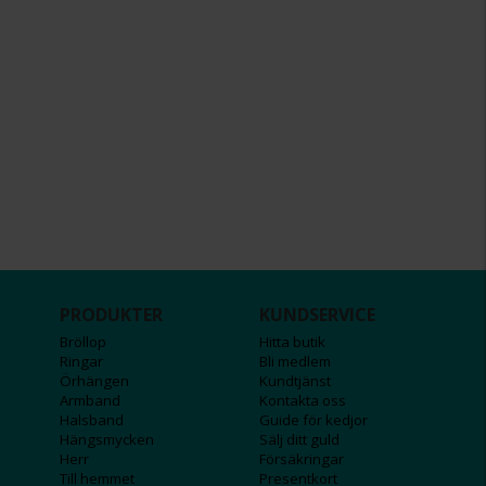
PRODUKTER
KUNDSERVICE
Bröllop
Hitta butik
Ringar
Bli medlem
Örhängen
Kundtjänst
Armband
Kontakta oss
Halsband
Guide för kedjor
Hängsmycken
Sälj ditt guld
Herr
Försäkringar
Till hemmet
Presentkort