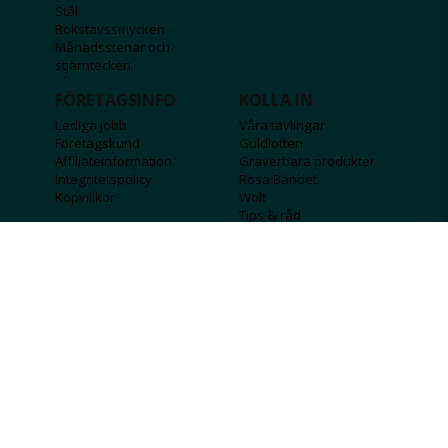
Stål
Bokstavssmycken
Månadsstenar och
stjärntecken
FÖRETAGSINFO
KOLLA IN
Lediga jobb
Våra tävlingar
Företagskund
Guldlotten
Affiliateinformation
Graverbara produkter
Integritetspolicy
Rosa Bandet
Köpvillkor
Wolt
Tips & råd
Black Friday
Bröllopsmässa
Alla erbjudanden
FÖLJ OSS
MISSA INGA DEALS!