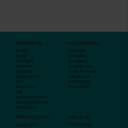
PRODUKTER
KUNDSERVICE
Bröllop
Hitta butik
Ringar
Bli medlem
Örhängen
Kundtjänst
Armband
Kontakta oss
Halsband
Guide för kedjor
Hängsmycken
Sälj ditt guld
Herr
Försäkringar
Till hemmet
Presentkort
Stål
Bokstavssmycken
Månadsstenar och
stjärntecken
FÖRETAGSINFO
KOLLA IN
Lediga jobb
Våra tävlingar