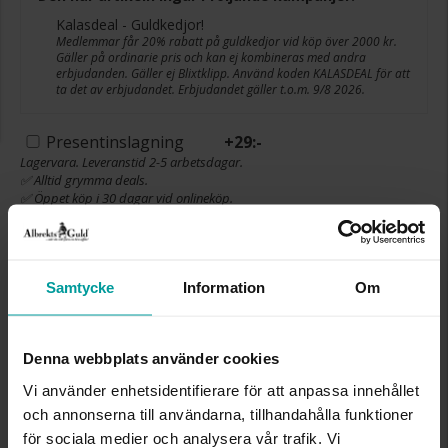
Kalasdeal - Guldkedjor!
Medlemmar får 20% rabatt på guldkedjor vid köp över 2000 kr.
Gäller på ordinarie pris och kan ej kombineras med andra
erbjudanden. Gäller ej Blixtklipp. Använd koden KALASDEAL för att
ta det av erbjudandet. Erbjudandet gäller t.o.m. 9/8 2026.
Presentinslagning
+
29:-
Lagervara. Leveranstid 2-5 arbetsdagar.
✅ Alltid grymma deals.
✅ Öppet köp i 30 dagar vid onlineköp.
✅ Fri frakt till ombud vid köp över 500 kr.
LÄGG I VARUKORGEN
Samtycke
Information
Om
INFO
Denna webbplats använder cookies
Vi använder enhetsidentifierare för att anpassa innehållet
BREDD CA (MM)
2,0
och annonserna till användarna, tillhandahålla funktioner
LÄNGD CA (CM)
18
för sociala medier och analysera vår trafik. Vi