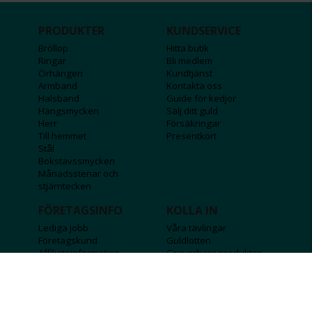
PRODUKTER
KUNDSERVICE
Bröllop
Hitta butik
Ringar
Bli medlem
Örhängen
Kundtjänst
Armband
Kontakta oss
Halsband
Guide för kedjor
Hängsmycken
Sälj ditt guld
Herr
Försäkringar
Till hemmet
Presentkort
Stål
Bokstavssmycken
Månadsstenar och
stjärntecken
FÖRETAGSINFO
KOLLA IN
Lediga jobb
Våra tävlingar
Företagskund
Guldlotten
Affiliateinformation
Graverbara produkter
Integritetspolicy
Rosa Bandet
Köpvillkor
Wolt
Tips & råd
Black Friday