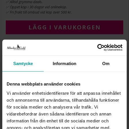
✅ Alltid grymma deals.
✅ Öppet köp i 30 dagar vid onlineköp.
✅ Fri frakt till ombud vid köp över 500 kr.
LÄGG I VARUKORGEN
INFO
Samtycke
Information
Om
BREDD CA (MM)
2,2
LÄNGD CA (CM)
18
VARUMÄRKE
Albrekts Guld
Denna webbplats använder cookies
MATERIAL
Guld
ÄDELMETALL
18K Gold
Vi använder enhetsidentifierare för att anpassa innehållet
VIKT CA (GRAM)
1,85
och annonserna till användarna, tillhandahålla funktioner
för sociala medier och analysera vår trafik. Vi
vidarebefordrar även sådana identifierare och annan
Liknande produkter
information från din enhet till de sociala medier och
annons- och analysföretag som vi samarbetar med.