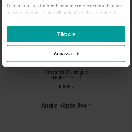
Dessa kan i sin tur kombinera informationen med annan
information som du har tillhandahållit eller som de har
samlat in när du har använt deras tjänster.
Tillåt alla
Anpassa
Armband i 18K vitt guld
ALBREKTS GULD
6 698:-
Andra köpte även