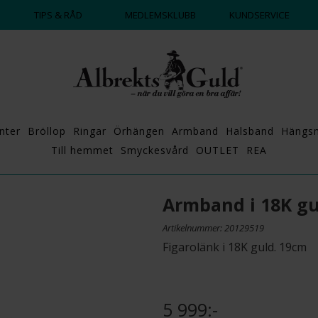
TIPS & RÅD
MEDLEMSKLUBB
KUNDSERVICE
nter
Bröllop
Ringar
Örhängen
Armband
Halsband
Hängs
Till hemmet
Smyckesvård
OUTLET
REA
Armband i 18K g
Artikelnummer: 20129519
Figarolänk i 18K guld. 19cm
5 999:-