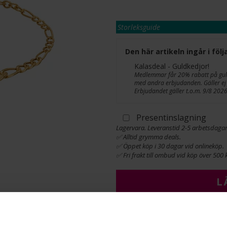
Storleksguide
Den här artikeln ingår i fö
Kalasdeal - Guldkedjor!
Medlemmar får 20% rabatt på guldk
med andra erbjudanden. Gäller ej 
Erbjudandet gäller t.o.m. 9/8 2026
Presentinslagning
Lagervara. Leveranstid 2-5 arbetsdagar
✅ Alltid grymma deals.
✅ Öppet köp i 30 dagar vid onlineköp.
✅ Fri frakt till ombud vid köp över 500 k
L
INFO