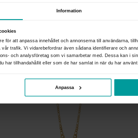
Information
BREDD CA (MM)
LÄNGD CA (CM)
VARUMÄRKE
cookies
MATERIAL
e för att anpassa innehållet och annonserna till användarna, tillh
ÄDELMETALL
KEDJEMODELL
vår trafik. Vi vidarebefordrar även sådana identifierare och anna
DETALJER
nnons- och analysföretag som vi samarbetar med. Dessa kan i sin
VIKT CA (GRAM)
har tillhandahållit eller som de har samlat in när du har använt 
Liknande produkter
Anpassa