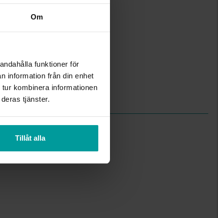
Om
5,6
19
Albrekts Guld
Guld
andahålla funktioner för
18K Gold
Figaro
n information från din enhet
Ihålig kedja
 tur kombinera informationen
1,70
deras tjänster.
Tillåt alla