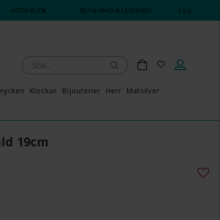
HITTA BUTIK
BETALNING & LEVERANS
FAQ
mycken
Klockor
Bijouterier
Herr
Matsilver
uld 19cm