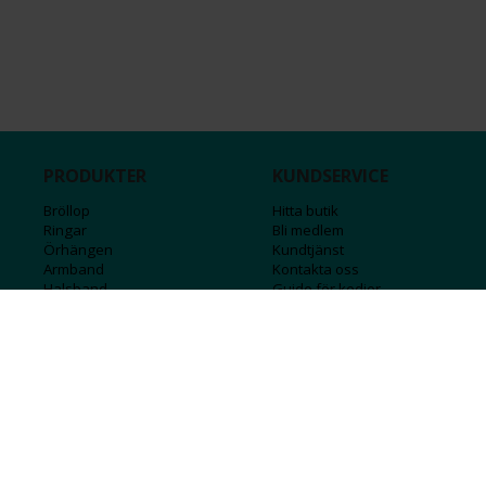
PRODUKTER
KUNDSERVICE
Bröllop
Hitta butik
Ringar
Bli medlem
Örhängen
Kundtjänst
Armband
Kontakta oss
Halsband
Guide för kedjor
Hängsmycken
Sälj ditt guld
Herr
Försäkringar
Till hemmet
Presentkort
Stål
Bokstavssmycken
Månadsstenar och stjärntecken