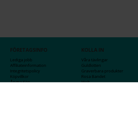
FÖRETAGSINFO
KOLLA IN
Lediga jobb
Våra tävlingar
Affiliateinformation
Guldlotten
Integritetspolicy
Graverbara produ
kter
Köpvillkor
Rosa Bandet
Ångra Köp
Wolt
Tips & råd
Black Friday
Bröllopsmässa
Alla erbjudanden