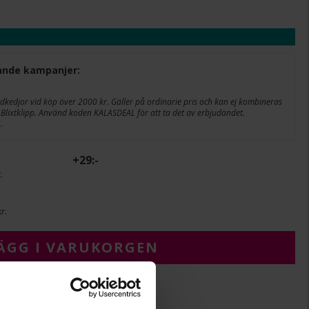
ljande kampanjer:
edjor vid köp över 2000 kr. Gäller på ordinarie pris och kan ej kombineras
Blixtklipp. Använd koden KALASDEAL för att ta det av erbjudandet.
.
+
29:-
.
r.
ÄGG I VARUKORGEN