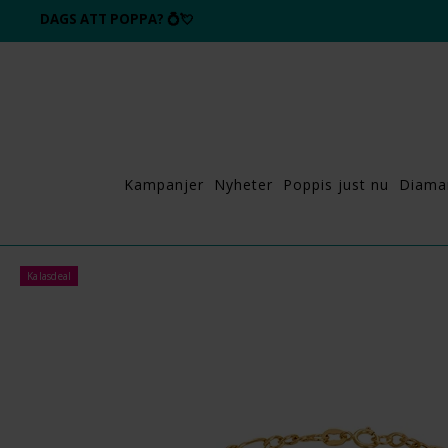
DAGS ATT POPPA?
💍💘
Kampanjer
Nyheter
Poppis just nu
Diama
Kalasdeal