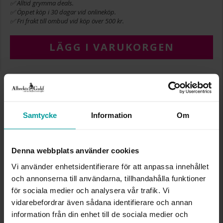
✅ Alltid grymma deals.
✅ Öppet köp i 30 dagar vid onlineköp.
✅ Fri frakt till ombud vid köp över 500 kr.
LÄGG I VARUKORGEN
INFO
BREDD CA (MM)
3,70
Samtycke
Information
Om
LÄNGD CA (CM)
19,00
VARUMÄRKE
Albrekts Guld
MATERIAL
Guld
Denna webbplats använder cookies
ÄDELMETALL
18K Gold
Vi använder enhetsidentifierare för att anpassa innehållet
DETALJER
Ihålig kedja
och annonserna till användarna, tillhandahålla funktioner
VIKT CA (GRAM)
2,60
för sociala medier och analysera vår trafik. Vi
vidarebefordrar även sådana identifierare och annan
Liknande produkter
information från din enhet till de sociala medier och