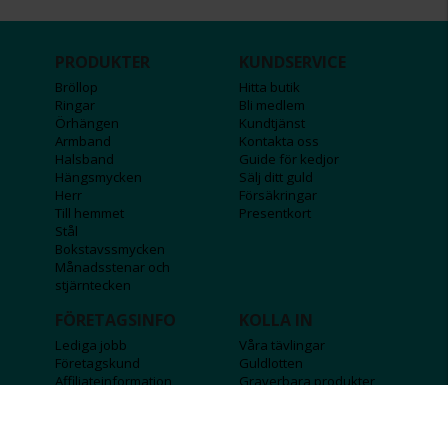
PRODUKTER
KUNDSERVICE
Bröllop
Hitta butik
Ringar
Bli medlem
Örhängen
Kundtjänst
Armband
Kontakta oss
Halsband
Guide för kedjor
Hängsmycken
Sälj ditt guld
Herr
Försäkringar
Till hemmet
Presentkort
Stål
Bokstavssmycken
Månadsstenar och
stjärntecken
FÖRETAGSINFO
KOLLA IN
Lediga jobb
Våra tävlingar
Företagskund
Guldlotten
Affiliateinformation
Graverbara produkter
Integritetspolicy
Rosa Bandet
Köpvillkor
Wolt
Tips & råd