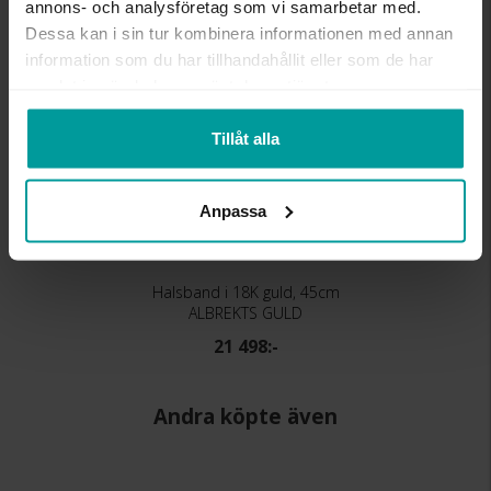
annons- och analysföretag som vi samarbetar med.
Dessa kan i sin tur kombinera informationen med annan
information som du har tillhandahållit eller som de har
samlat in när du har använt deras tjänster.
Tillåt alla
Anpassa
Halsband i 18K guld, 45cm
ALBREKTS GULD
21 498:-
Andra köpte även