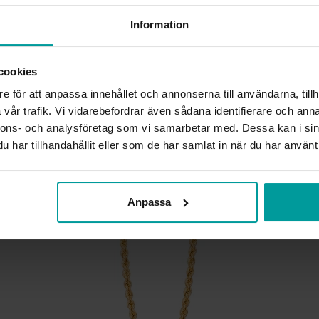
Information
HÖJD CA (MM)
LÄNGD CA (CM)
VARUMÄRKE
cookies
MATERIAL
e för att anpassa innehållet och annonserna till användarna, tillh
ÄDELMETALL
KEDJEMODELL
vår trafik. Vi vidarebefordrar även sådana identifierare och anna
DETALJER
nnons- och analysföretag som vi samarbetar med. Dessa kan i sin
VIKT CA (GRAM)
har tillhandahållit eller som de har samlat in när du har använt 
Liknande produkter
Anpassa