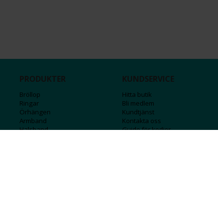
PRODUKTER
KUNDSERVICE
Bröllop
Hitta butik
Ringar
Bli medlem
Örhängen
Kundtjänst
Armband
Kontakta oss
Halsband
Guide för kedjor
Hängsmycken
Sälj ditt guld
Herr
Försäkringar
Till hemmet
Presentkort
Stål
Bokstavssmycken
Månadsstenar och stjärntecken