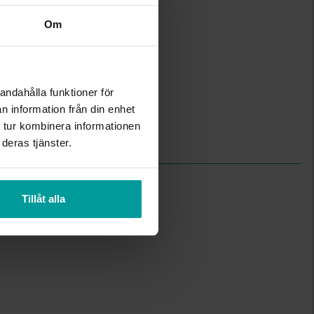
Om
5,6
20
Albrekts Guld
Guld
andahålla funktioner för
18K Gold
Rope chain
n information från din enhet
Ihålig kedja
 tur kombinera informationen
8,60
deras tjänster.
Tillåt alla