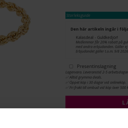
Storleksguide
Den här artikeln ingår i fö
Kalasdeal - Guldkedjor!
Medlemmar får 20% rabatt på guldk
med andra erbjudanden. Gäller ej 
Erbjudandet gäller t.o.m. 9/8 2026
Presentinslagning
Lagervara. Leveranstid 2-5 arbetsdagar
✅ Alltid grymma deals.
✅ Öppet köp i 30 dagar vid onlineköp.
✅ Fri frakt till ombud vid köp över 500 k
L
INFO