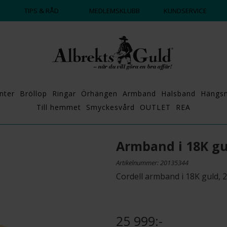
DAGS ATT POPPA?
💍💘
TIPS & RÅD
MEDLEMSKLUBB
KUNDSERVICE
nter
Bröllop
Ringar
Örhängen
Armband
Halsband
Hängs
Till hemmet
Smyckesvård
OUTLET
REA
Armband i 18K g
Artikelnummer: 20135344
Cordell armband i 18K guld, 
25 999:-