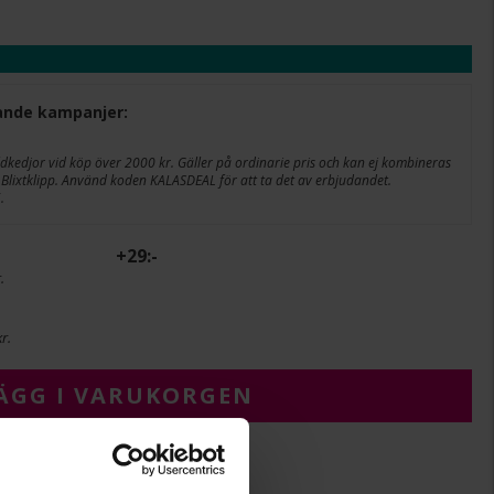
ljande kampanjer:
edjor vid köp över 2000 kr. Gäller på ordinarie pris och kan ej kombineras
Blixtklipp. Använd koden KALASDEAL för att ta det av erbjudandet.
.
+
29:-
.
r.
ÄGG I VARUKORGEN