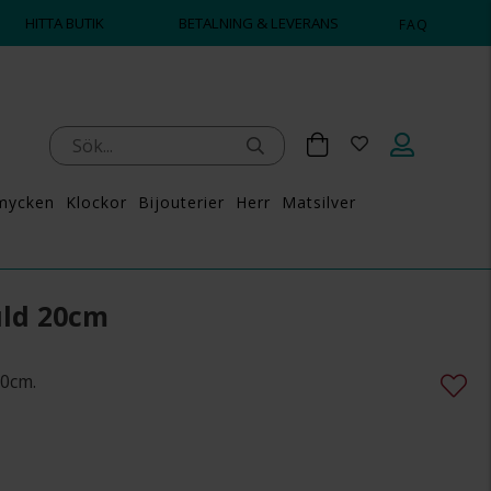
HITTA BUTIK
BETALNING & LEVERANS
FAQ
mycken
Klockor
Bijouterier
Herr
Matsilver
uld 20cm
20cm.