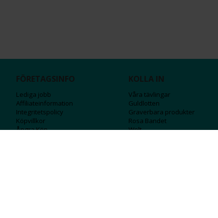
FÖRETAGSINFO
KOLLA IN
Lediga jobb
Våra tävlingar
Affiliateinformation
Guldlotten
Integritetspolicy
Graverbara produ
kter
Köpvillkor
Rosa Bandet
Ångra Köp
Wolt
Tips & råd
Black Friday
Bröllopsmässa
Alla erbjudanden