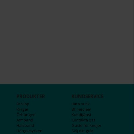
PRODUKTER
KUNDSERVICE
Bröllop
Hitta butik
Ringar
Bli medlem
Örhängen
Kundtjänst
Armband
Kontakta oss
Halsband
Guide för kedjor
Hängsmycken
Sälj ditt guld