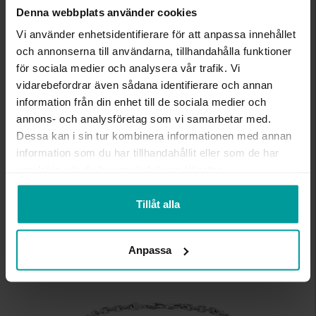
Denna webbplats använder cookies
INFO
Vi använder enhetsidentifierare för att anpassa innehållet
och annonserna till användarna, tillhandahålla funktioner
BREDD CA (MM)
4,5
för sociala medier och analysera vår trafik. Vi
HÖJD CA (MM)
1,42
vidarebefordrar även sådana identifierare och annan
LÄNGD CA (CM)
21
information från din enhet till de sociala medier och
VARUMÄRKE
Albrekts Guld
annons- och analysföretag som vi samarbetar med.
MATERIAL
Guld
Dessa kan i sin tur kombinera informationen med annan
ÄDELMETALL
18K Gold
information som du har tillhandahållit eller som de har
DETALJER
ihålig
VIKT CA (GRAM)
6,67
samlat in när du har använt deras tjänster.
Tillåt alla
Liknande produkter
Kalasdeal
Anpassa