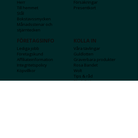
Herr
Försäkringar
Till hemmet
Presentkort
Stål
Bokstavssmycken
Månadsstenar och
stjärntecken
FÖRETAGSINFO
KOLLA IN
Lediga jobb
Våra tävlingar
Företagskund
Guldlotten
Affiliateinformation
Graverbara produkter
Integritetspolicy
Rosa Bandet
Köpvillkor
Wolt
Tips & råd
Black Friday
Bröllopsmässa
Alla erbjudanden
FÖLJ OSS
MISSA INGA DEALS!