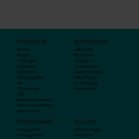
PRODUKTER
KUNDSERVICE
Bröllop
Hitta butik
Ringar
Bli medlem
Örhängen
Kundtjänst
Armband
Kontakta oss
Halsband
Guide för kedjor
Hängsmycken
Sälj ditt guld
Herr
Försäkringar
Till hemmet
Presentkort
Stål
Bokstavssmycken
Månadsstenar och
stjärntecken
FÖRETAGSINFO
KOLLA IN
Lediga jobb
Våra tävlingar
Företagskund
Guldlotten