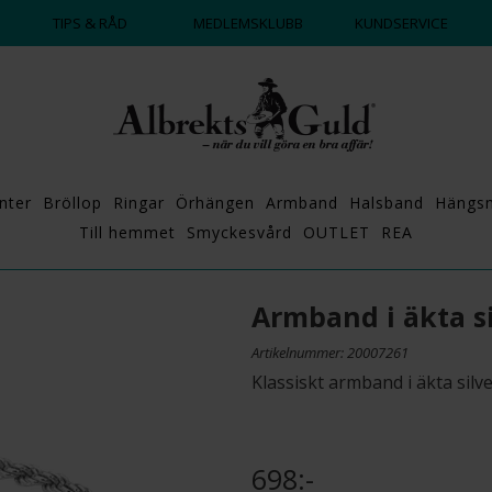
DAGS ATT POPPA?
💍💘
TIPS & RÅD
MEDLEMSKLUBB
KUNDSERVICE
nter
Bröllop
Ringar
Örhängen
Armband
Halsband
Hängs
Till hemmet
Smyckesvård
OUTLET
REA
Armband i äkta si
Artikelnummer: 20007261
Klassiskt armband i äkta silv
698:-