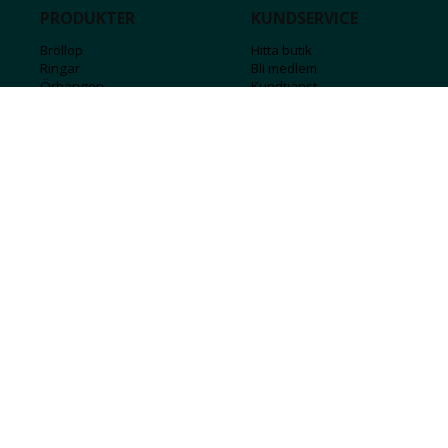
PRODUKTER
KUNDSERVICE
Bröllop
Hitta butik
Ringar
Bli medlem
Örhängen
Kundtjänst
Armband
Kontakta oss
Halsband
Guide för kedjor
Hängsmycken
Sälj ditt guld
Herr
Försäkringar
Till hemmet
Presentkort
Stål
Bokstavssmycken
Månadsstenar och stjärntecken