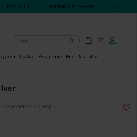
HITTA BUTIK
BETALNING & LEVERANS
FAQ
mycken
Klockor
Bijouterier
Herr
Matsilver
lver
er av modellen repkedja.