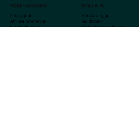
FÖRETAGSINFO
KOLLA IN
Lediga jobb
Våra tävlingar
Affiliateinformation
Guldlotten
Integritetspolicy
Graverbara produ
kter
Köpvillkor
Rosa Bandet
Ångra Köp
Wolt
Tips & råd
Black Friday
Bröllopsmässa
Alla erbjudanden