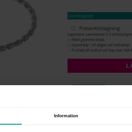
Storleksguide
Presentinslagning
Lagervara. Leveranstid 2-5 arbetsdagar
✅ Alltid grymma deals.
✅ Öppet köp i 30 dagar vid onlineköp.
✅ Fri frakt till ombud vid köp över 500 k
L
INFO
BREDD CA (MM)
HÖJD CA (MM)
Information
LÄNGD CA (CM)
VARUMÄRKE
MATERIAL