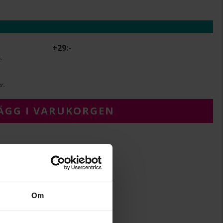
+
29:-
.
r.
ÄGG I VARUKORGEN
3
3
Om
19
Albrekts Guld
Silver