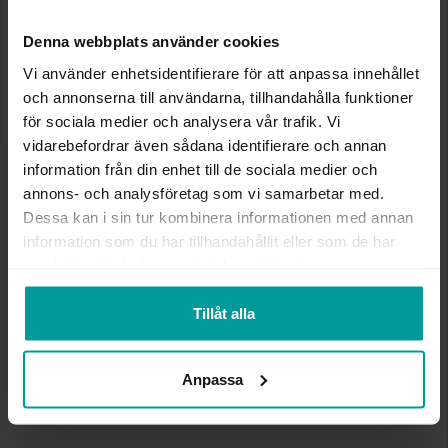
LÄGG I VARUKORGEN
Denna webbplats använder cookies
Vi använder enhetsidentifierare för att anpassa innehållet
och annonserna till användarna, tillhandahålla funktioner
för sociala medier och analysera vår trafik. Vi
INFO
vidarebefordrar även sådana identifierare och annan
information från din enhet till de sociala medier och
LÄNGD CA (CM)
18.5
annons- och analysföretag som vi samarbetar med.
VARUMÄRKE
Albrekts Guld
Dessa kan i sin tur kombinera informationen med annan
MATERIAL
Silver
information som du har tillhandahållit eller som de har
samlat in när du har använt deras tjänster.
Andra köpte även
Tillåt alla
Anpassa