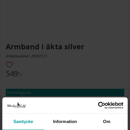
Armband i äkta silver
Artikelnummer: 20007511
549:-
Storleksguide
Presentinslagning
+
29:-
Lagervara. Leveranstid 2-5 arbetsdagar.
✅ Alltid grymma deals.
✅ Öppet köp i 30 dagar vid onlineköp.
Samtycke
Information
Om
✅ Fri frakt till ombud vid köp över 500 kr.