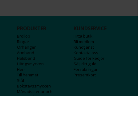
PRODUKTER
KUNDSERVICE
Bröllop
Hitta butik
Ringar
Bli medlem
Örhängen
Kundtjänst
Armband
Kontakta oss
Halsband
Guide för kedjor
Hängsmycken
Sälj ditt guld
Herr
Försäkringar
Till hemmet
Presentkort
Stål
Bokstavssmycken
Månadsstenar och
stjärntecken
FÖRETAGSINFO
KOLLA IN
Lediga jobb
Våra tävlingar
Företagskund
Guldlotten
Affiliateinformation
Graverbara produkter
Integritetspolicy
Rosa Bandet
Köpvillkor
Wolt