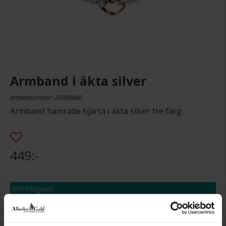
Armband i äkta silver
Artikelnummer: 20008046
Armband hamrade hjärta i äkta silver tre färg
449:-
Storleksguide
Presentinslagning
+
29:-
Lagervara. Leveranstid 2-5 arbetsdagar.