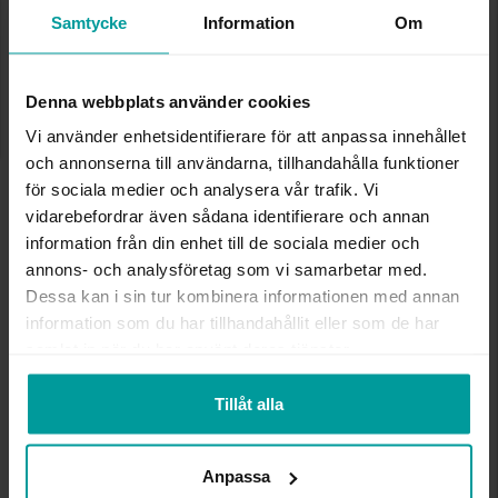
✅ Alltid grymma deals.
Samtycke
Information
Om
✅ Öppet köp i 30 dagar vid onlineköp.
✅ Fri frakt till ombud vid köp över 500 kr.
LÄGG I VARUKORGEN
Denna webbplats använder cookies
Vi använder enhetsidentifierare för att anpassa innehållet
och annonserna till användarna, tillhandahålla funktioner
för sociala medier och analysera vår trafik. Vi
INFO
vidarebefordrar även sådana identifierare och annan
information från din enhet till de sociala medier och
BREDD CA (MM)
1-6
annons- och analysföretag som vi samarbetar med.
LÄNGD CA (CM)
19
Dessa kan i sin tur kombinera informationen med annan
VARUMÄRKE
Albrekts Guld
information som du har tillhandahållit eller som de har
MATERIAL
Silver
samlat in när du har använt deras tjänster.
DETALJER
Guldpläterat, rosépläterat
Tillåt alla
Andra köpte även
Anpassa