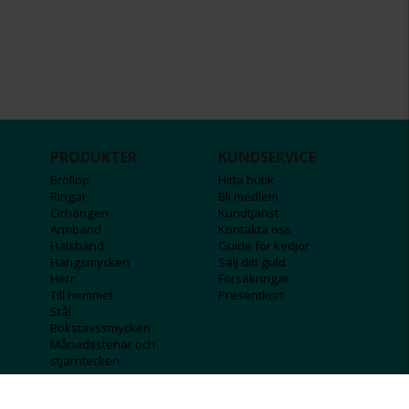
PRODUKTER
KUNDSERVICE
Bröllop
Hitta butik
Ringar
Bli medlem
Örhängen
Kundtjänst
Armband
Kontakta oss
Halsband
Guide för kedjor
Hängsmycken
Sälj ditt guld
Herr
Försäkringar
Till hemmet
Presentkort
Stål
Bokstavssmycken
Månadsstenar och
stjärntecken
FÖRETAGSINFO
KOLLA IN