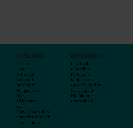
PRODUKTER
KUNDSERVICE
Bröllop
Hitta butik
Ringar
Bli medlem
Örhängen
Kundtjänst
Armband
Kontakta oss
Halsband
Guide för kedjor
Hängsmycken
Sälj ditt guld
Herr
Försäkringar
Till hemmet
Presentkort
Stål
Bokstavssmycken
Månadsstenar och
stjärntecken
FÖRETAGSINFO
KOLLA IN