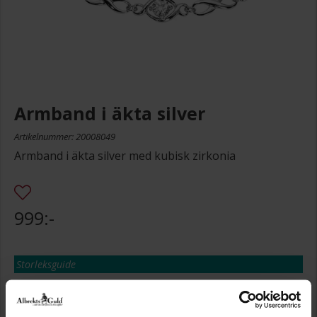
Armband i äkta silver
Artikelnummer: 20008049
Armband i äkta silver med kubisk zirkonia
999:-
Storleksguide
Presentinslagning
+
29:-
Lagervara. Leveranstid 2-5 arbetsdagar.