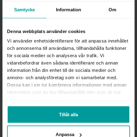
✅ Alltid grymma deals.
✅ Öppet köp i 30 dagar vid onlineköp.
Samtycke
Information
Om
✅ Fri frakt till ombud vid köp över 500 kr.
LÄGG I VARUKORGEN
Denna webbplats använder cookies
Vi använder enhetsidentifierare för att anpassa innehållet
och annonserna till användarna, tillhandahålla funktioner
INFO
för sociala medier och analysera vår trafik. Vi
vidarebefordrar även sådana identifierare och annan
information från din enhet till de sociala medier och
BREDD CA (MM)
5,0-8,0
HÖJD CA (MM)
1,2-3,5
annons- och analysföretag som vi samarbetar med.
LÄNGD CA (CM)
19,0
Dessa kan i sin tur kombinera informationen med annan
VARUMÄRKE
Albrekts Guld
information som du har tillhandahållit eller som de har
MATERIAL
Silver
samlat in när du har använt deras tjänster.
STEN/PÄRLA
Kubisk zirkonia
Tillåt alla
Andra köpte även
Anpassa