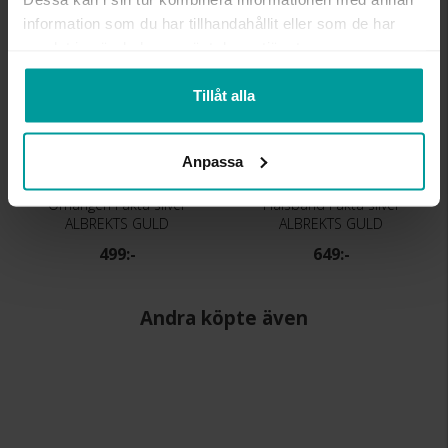
Bästsäljare
information som du har tillhandahållit eller som de har
samlat in när du har använt deras tjänster.
Tillåt alla
Anpassa
Örhängen i äkta silver
Halsband i äkta silver
ALBREKTS GULD
ALBREKTS GULD
499:-
649:-
Andra köpte även