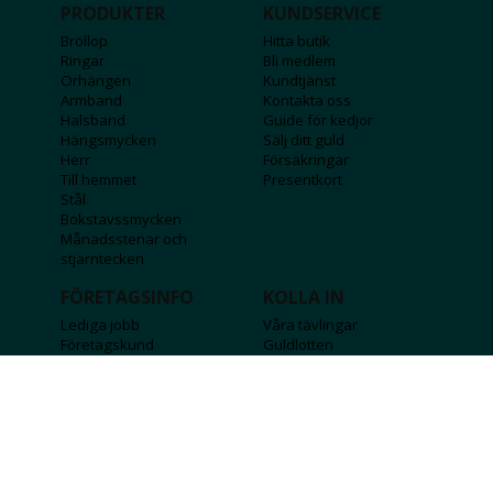
PRODUKTER
KUNDSERVICE
Bröllop
Hitta butik
Ringar
Bli medlem
Örhängen
Kundtjänst
Armband
Kontakta oss
Halsband
Guide för kedjor
Hängsmycken
Sälj ditt guld
Herr
Försäkringar
Till hemmet
Presentkort
Stål
Bokstavssmycken
Månadsstenar och
stjärntecken
FÖRETAGSINFO
KOLLA IN
Lediga jobb
Våra tävlingar
Företagskund
Guldlotten
Affiliateinformation
Graverbara produkter
Integritetspolicy
Rosa Bandet
Köpvillkor
Wolt
Tips & råd
Black Friday
Bröllopsmässa
Alla erbjudanden