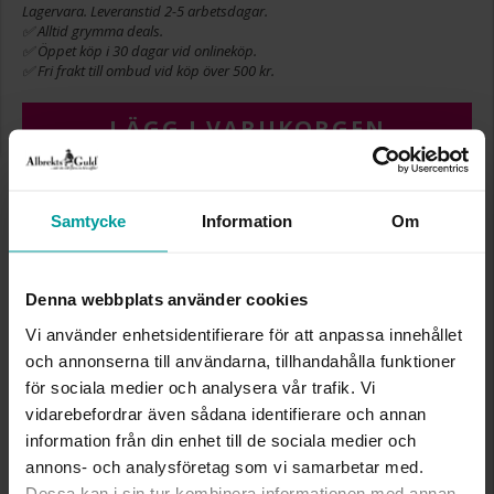
Lagervara. Leveranstid 2-5 arbetsdagar.
✅ Alltid grymma deals.
✅ Öppet köp i 30 dagar vid onlineköp.
✅ Fri frakt till ombud vid köp över 500 kr.
LÄGG I VARUKORGEN
Samtycke
Information
Om
INFO
BREDD CA (MM)
6,3
Denna webbplats använder cookies
HÖJD CA (MM)
4,3
LÄNGD CA (CM)
17,0+1,0+1,0
Vi använder enhetsidentifierare för att anpassa innehållet
VARUMÄRKE
Albrekts Guld
och annonserna till användarna, tillhandahålla funktioner
MATERIAL
Silver,Rhodinerat
för sociala medier och analysera vår trafik. Vi
STEN/PÄRLA
Morganit
vidarebefordrar även sådana identifierare och annan
information från din enhet till de sociala medier och
Liknande produkter
annons- och analysföretag som vi samarbetar med.
Dessa kan i sin tur kombinera informationen med annan