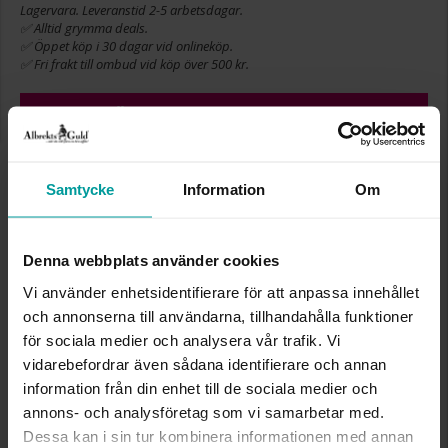
Lagervara. Leveranstid 2-5 arbetsdagar.
✅ Alltid grymma deals.
✅ Öppet köp i 30 dagar vid onlineköp.
✅ Fri frakt till ombud vid köp över 500 kr.
LÄGG I VARUKORGEN
Samtycke
Information
Om
INFO
BREDD CA (MM)
0,8-6,8
Denna webbplats använder cookies
HÖJD CA (MM)
0,8-1,8
Vi använder enhetsidentifierare för att anpassa innehållet
LÄNGD CA (CM)
17,0+1,0+1,0
och annonserna till användarna, tillhandahålla funktioner
VARUMÄRKE
Albrekts Guld
STEN/PÄRLA
Kubisk zirkonia
för sociala medier och analysera vår trafik. Vi
vidarebefordrar även sådana identifierare och annan
information från din enhet till de sociala medier och
Liknande produkter
annons- och analysföretag som vi samarbetar med.
Dessa kan i sin tur kombinera informationen med annan