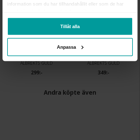
information som du har tillhandahållit eller som de har
samlat in när du har använt deras tjänster.
Tillåt alla
Anpassa
Örhängen i äkta silver
Halsband i äkta silver
ALBREKTS GULD
ALBREKTS GULD
299:-
349:-
Andra köpte även