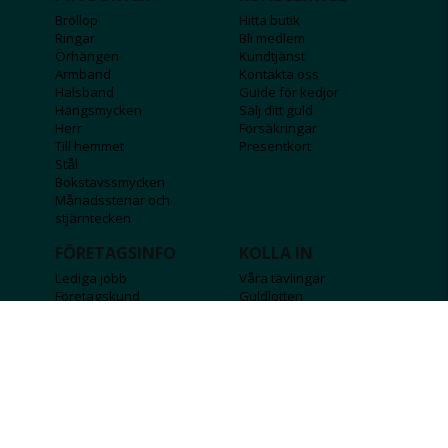
Bröllop
Hitta butik
Ringar
Bli medlem
Örhängen
Kundtjänst
Armband
Kontakta oss
Halsband
Guide för kedjor
Hängsmycken
Sälj ditt guld
Herr
Försäkringar
Till hemmet
Presentkort
Stål
Bokstavssmycken
Månadsstenar och
stjärntecken
FÖRETAGSINFO
KOLLA IN
Lediga jobb
Våra tävlingar
Företagskund
Guldlotten
Affiliateinformation
Graverbara produkter
Integritetspolicy
Rosa Bandet
Köpvillkor
Wolt
Tips & råd
Black Friday
Bröllopsmässa
Alla erbjudanden
FÖLJ OSS