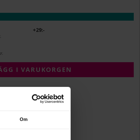
+
29:-
.
r.
ÄGG I VARUKORGEN
5
1,7
Om
21 cm
Albrekts Guld
Silver