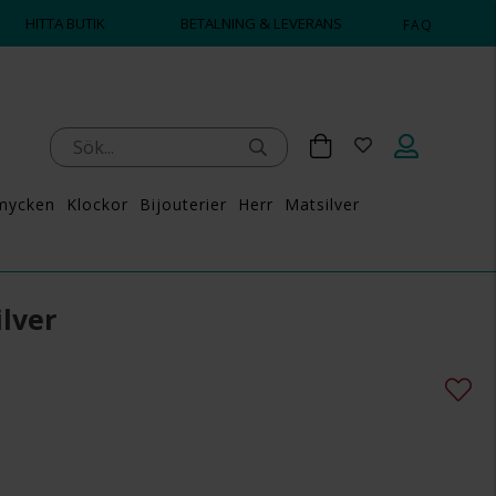
HITTA BUTIK
BETALNING & LEVERANS
FAQ
mycken
Klockor
Bijouterier
Herr
Matsilver
lver