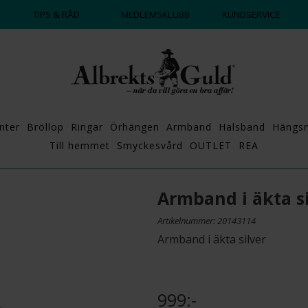
DAGS ATT POPPA?
💍💘
TIPS & RÅD
MEDLEMSKLUBB
KUNDSERVICE
nter
Bröllop
Ringar
Örhängen
Armband
Halsband
Hängs
Till hemmet
Smyckesvård
OUTLET
REA
Armband i äkta si
Artikelnummer: 20143114
Armband i äkta silver
999:-