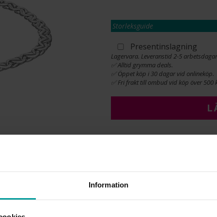
Storleksguide
Presentinslagning
Lagervara. Leveranstid 2-5 arbetsdagar
✅ Alltid grymma deals.
✅ Öppet köp i 30 dagar vid onlineköp.
✅ Fri frakt till ombud vid köp över 500 k
L
INFO
BREDD CA (MM)
HÖJD CA (MM)
Information
LÄNGD CA (CM)
VARUMÄRKE
MATERIAL
cookies