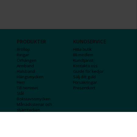
PRODUKTER
KUNDSERVICE
Bröllop
Hitta butik
Ringar
Bli medlem
Örhängen
Kundtjänst
Armband
Kontakta oss
Halsband
Guide för kedjor
Hängsmycken
Sälj ditt guld
Herr
Försäkringar
Till hemmet
Presentkort
Stål
Bokstavssmycken
Månadsstenar och
stjärntecken
FÖRETAGSINFO
KOLLA IN
Lediga jobb
Våra tävlingar
Företagskund
Guldlotten