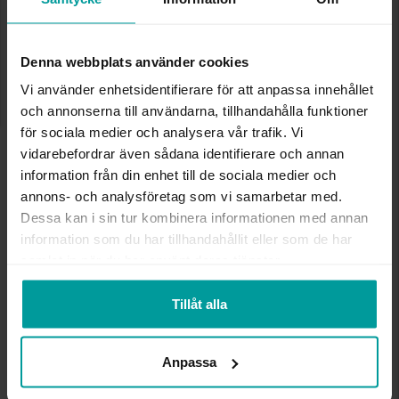
✅ Alltid grymma deals.
✅ Öppet köp i 30 dagar vid onlineköp.
✅ Fri frakt till ombud vid köp över 500 kr.
Denna webbplats använder cookies
LÄGG I VARUKORGEN
Vi använder enhetsidentifierare för att anpassa innehållet
och annonserna till användarna, tillhandahålla funktioner
för sociala medier och analysera vår trafik. Vi
vidarebefordrar även sådana identifierare och annan
INFO
information från din enhet till de sociala medier och
annons- och analysföretag som vi samarbetar med.
LÄNGD CA (CM)
17+2cm
Dessa kan i sin tur kombinera informationen med annan
VARUMÄRKE
Albrekts Guld
information som du har tillhandahållit eller som de har
MATERIAL
Silver
samlat in när du har använt deras tjänster.
Tillåt alla
Andra köpte även
Anpassa