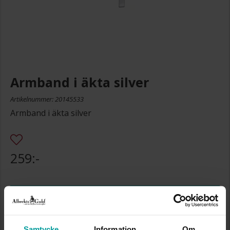
Armband i äkta silver
Artikelnummer: 20145533
Armband i äkta silver
259:-
Storleksguide
Presentinslagning
+
29:-
Lagervara. Leveranstid 2-5 arbetsdagar.
Samtycke
Information
Om