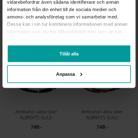
LÄNGD CA (CM)
38+5
vidarebefordrar även sådana identifierare och annan
VARUMÄRKE
Albrekts Guld
information från din enhet till de sociala medier och
MATERIAL
Silver,Rhodinerat
annons- och analysföretag som vi samarbetar med.
STEN/PÄRLA
Blå Sodalit
Dessa kan i sin tur kombinera informationen med annan
information som du har tillhandahållit eller som de har
samlat in när du har använt deras tjänster.
Liknande produkter
Tillåt alla
Anpassa
Armband i äkta silver
Armband i äkta silver
ALBREKTS GULD
ALBREKTS GULD
749:-
749:-