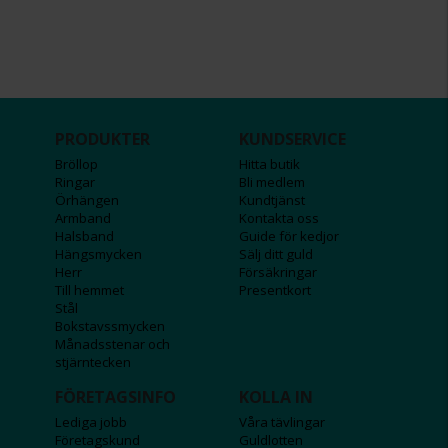
PRODUKTER
KUNDSERVICE
Bröllop
Hitta butik
Ringar
Bli medlem
Örhängen
Kundtjänst
Armband
Kontakta oss
Halsband
Guide för kedjor
Hängsmycken
Sälj ditt guld
Herr
Försäkringar
Till hemmet
Presentkort
Stål
Bokstavssmycken
Månadsstenar och
stjärntecken
FÖRETAGSINFO
KOLLA IN
Lediga jobb
Våra tävlingar
Företagskund
Guldlotten