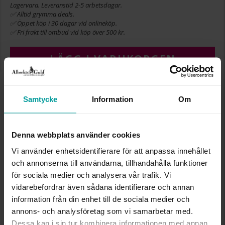
Lagervara. Leveranstid 2-5 arbetsdagar.
✅ Alltid grymma deals.
✅ Öppet köp i 30 dagar vid onlineköp.
✅ Fri frakt till ombud vid köp över 500 kr.
LÄGG I VARUKORGEN
Samtycke
Information
Om
INFO
BREDD CA (MM)
3
Denna webbplats använder cookies
HÖJD CA (MM)
3
LÄNGD CA (CM)
17+3
Vi använder enhetsidentifierare för att anpassa innehållet
VARUMÄRKE
Albrekts Guld
och annonserna till användarna, tillhandahålla funktioner
MATERIAL
Silver,Guldpläterat
för sociala medier och analysera vår trafik. Vi
vidarebefordrar även sådana identifierare och annan
information från din enhet till de sociala medier och
Liknande produkter
annons- och analysföretag som vi samarbetar med.
Dessa kan i sin tur kombinera informationen med annan