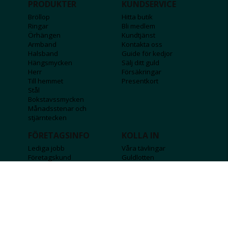
PRODUKTER
KUNDSERVICE
Bröllop
Hitta butik
Ringar
Bli medlem
Örhängen
Kundtjänst
Armband
Kontakta oss
Halsband
Guide för kedjor
Hängsmycken
Sälj ditt guld
Herr
Försäkringar
Till hemmet
Presentkort
Stål
Bokstavssmycken
Månadsstenar och
stjärntecken
FÖRETAGSINFO
KOLLA IN
Lediga jobb
Våra tävlingar
Företagskund
Guldlotten
Affiliateinformation
Graverbara produkter
Integritetspolicy
Rosa Bandet
Köpvillkor
Wolt
Tips & råd
Black Friday
Bröllopsmässa
Alla erbjudanden