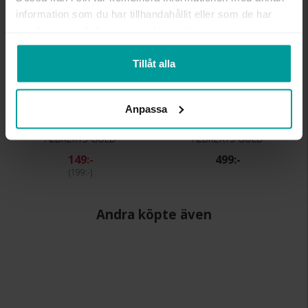
information som du har tillhandahållit eller som de har
samlat in när du har använt deras tjänster.
Tillåt alla
Anpassa
Armband i äkta silver
Halsband i äkta silver
ALBREKTS GULD
ALBREKTS GULD
149:-
499:-
199:-
Andra köpte även