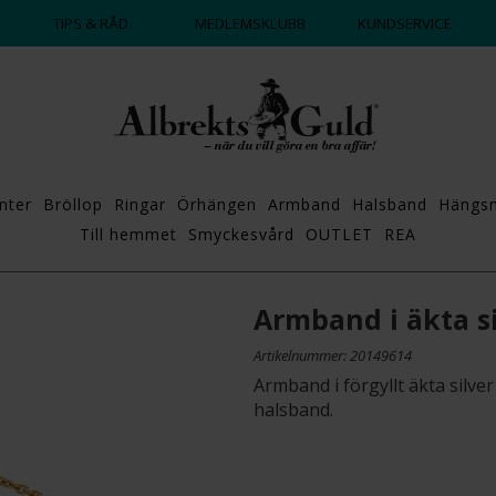
DAGS ATT POPPA?
💍💘
TIPS & RÅD
MEDLEMSKLUBB
KUNDSERVICE
nter
Bröllop
Ringar
Örhängen
Armband
Halsband
Hängs
Till hemmet
Smyckesvård
OUTLET
REA
Armband i äkta si
Artikelnummer: 20149614
Armband i förgyllt äkta silv
halsband.