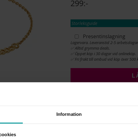
299:-
Storleksguide
Presentinslagning
Lagervara. Leveranstid 2-5 arbetsdagar
✅ Alltid grymma deals.
✅ Öppet köp i 30 dagar vid onlineköp.
✅ Fri frakt till ombud vid köp över 500 k
L
INFO
Information
LÄNGD CA (CM)
VARUMÄRKE
MATERIAL
cookies