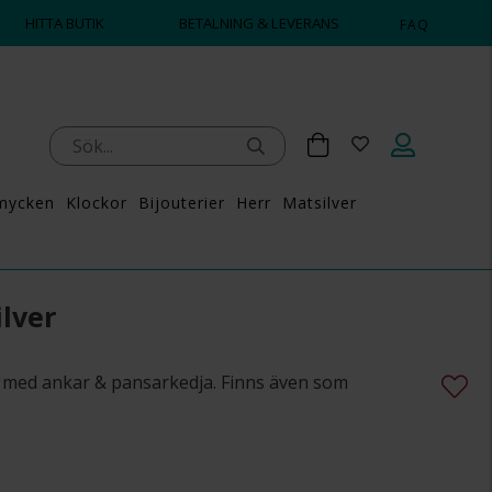
HITTA BUTIK
BETALNING & LEVERANS
FAQ
mycken
Klockor
Bijouterier
Herr
Matsilver
lver
er med ankar & pansarkedja. Finns även som