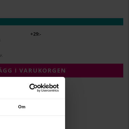
+
29:-
.
r.
ÄGG I VARUKORGEN
Om
17+2
Albrekts Guld
Silver,Guldpläterat