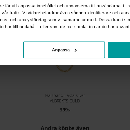
e för att anpassa innehållet och annonserna till användarna, tillh
Liknande produkter
vår trafik. Vi vidarebefordrar även sådana identifierare och anna
nnons- och analysföretag som vi samarbetar med. Dessa kan i sin
har tillhandahållit eller som de har samlat in när du har använt 
Anpassa
Halsband i äkta silver
ALBREKTS GULD
399:-
Andra köpte även