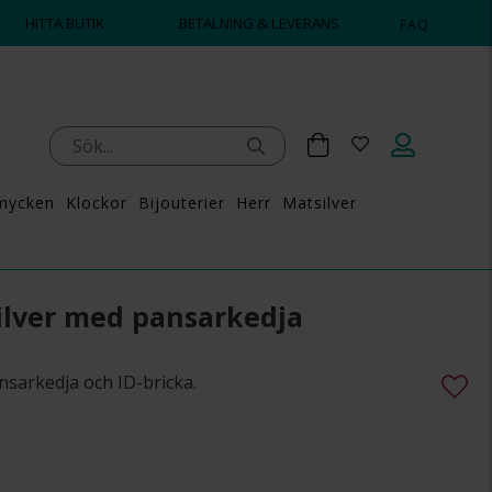
HITTA BUTIK
BETALNING & LEVERANS
FAQ
mycken
Klockor
Bijouterier
Herr
Matsilver
ilver med pansarkedja
nsarkedja och ID-bricka.