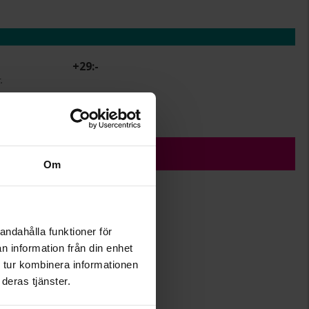
+
29:-
.
r.
ÄGG I VARUKORGEN
Om
andahålla funktioner för
5,5
n information från din enhet
0,6
 tur kombinera informationen
12,5+1,5
deras tjänster.
Albrekts Guld
Silver