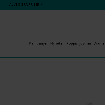
ALLTID BRA PRISER ✔
Kampanjer
Nyheter
Poppis just nu
Diama