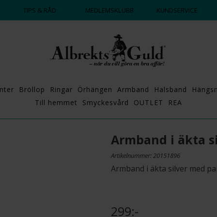
DAGS ATT POPPA?
💍💘
TIPS & RÅD
MEDLEMSKLUBB
KUNDSERVICE
nter
Bröllop
Ringar
Örhängen
Armband
Halsband
Hängs
Till hemmet
Smyckesvård
OUTLET
REA
Armband i äkta s
Artikelnummer: 20151896
Armband i äkta silver med pa
299:-