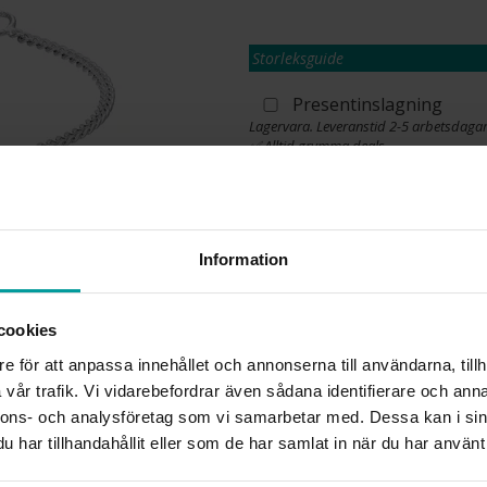
Storleksguide
Presentinslagning
Lagervara. Leveranstid 2-5 arbetsdagar
✅ Alltid grymma deals.
✅ Öppet köp i 30 dagar vid onlineköp.
✅ Fri frakt till ombud vid köp över 500 k
L
Information
cookies
INFO
e för att anpassa innehållet och annonserna till användarna, tillh
BREDD CA (MM)
vår trafik. Vi vidarebefordrar även sådana identifierare och anna
HÖJD CA (MM)
nnons- och analysföretag som vi samarbetar med. Dessa kan i sin
LÄNGD CA (CM)
har tillhandahållit eller som de har samlat in när du har använt 
VARUMÄRKE
MATERIAL