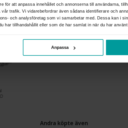
e för att anpassa innehållet och annonserna till användarna, tillh
Liknande produkter
vår trafik. Vi vidarebefordrar även sådana identifierare och anna
nnons- och analysföretag som vi samarbetar med. Dessa kan i sin
har tillhandahållit eller som de har samlat in när du har använt 
Anpassa
l
LD
Andra köpte även