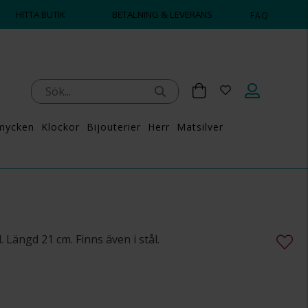
HITTA BUTIK
BETALNING & LEVERANS
FAQ
mycken
Klockor
Bijouterier
Herr
Matsilver
. Längd 21 cm. Finns även i stål.