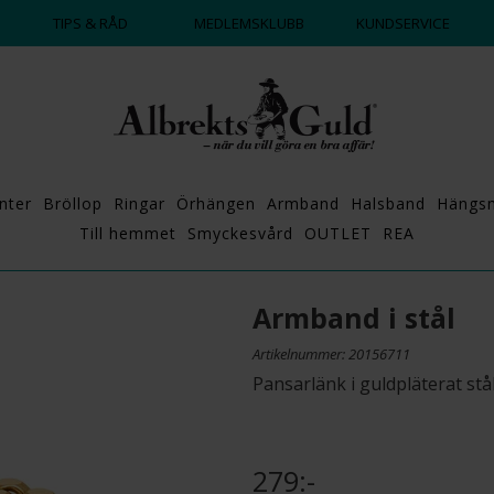
DAGS ATT POPPA?
💍💘
TIPS & RÅD
MEDLEMSKLUBB
KUNDSERVICE
nter
Bröllop
Ringar
Örhängen
Armband
Halsband
Hängs
Till hemmet
Smyckesvård
OUTLET
REA
Armband i stål
Artikelnummer: 20156711
Pansarlänk i guldpläterat stål
279:-