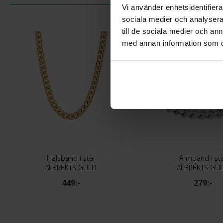
Vi använder enhetsidentifierar
sociala medier och analysera 
till de sociala medier och a
Bästsäljare
med annan information som du 
Halsband i stål
Armband i stå
ALBREKTS GULD
ALBREKTS GU
449:-
279:-