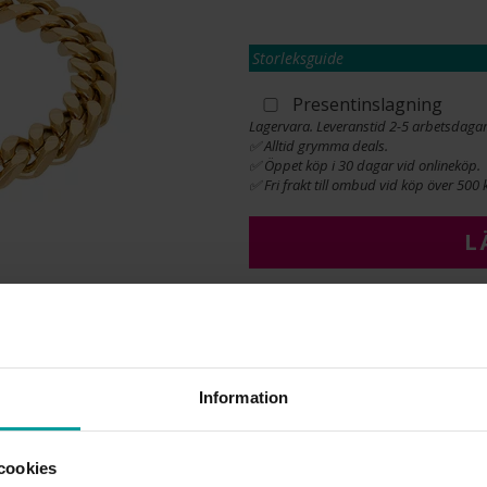
Storleksguide
Presentinslagning
Lagervara. Leveranstid 2-5 arbetsdagar
✅ Alltid grymma deals.
✅ Öppet köp i 30 dagar vid onlineköp.
✅ Fri frakt till ombud vid köp över 500 k
L
INFO
BREDD CA (MM)
Information
LÄNGD CA (CM)
VARUMÄRKE
MATERIAL
cookies