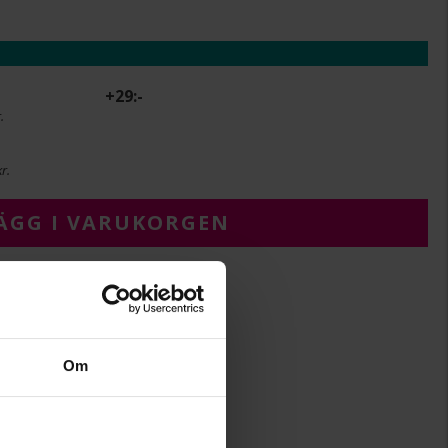
+
29:-
.
r.
ÄGG I VARUKORGEN
8
Om
21
Albrekts Guld
Stål,Guldpläterat