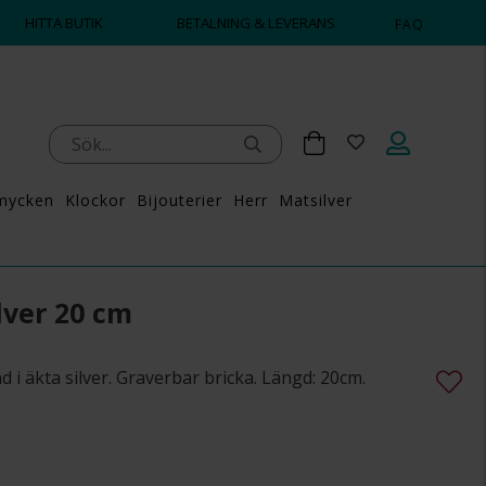
HITTA BUTIK
BETALNING & LEVERANS
FAQ
mycken
Klockor
Bijouterier
Herr
Matsilver
lver 20 cm
 i äkta silver. Graverbar bricka. Längd: 20cm.