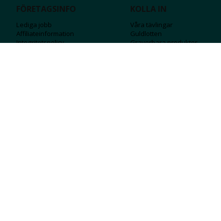
FÖRETAGSINFO
KOLLA IN
Lediga jobb
Våra tävlingar
Affiliateinformation
Guldlotten
Integritetspolicy
Graverbara produ
kter
Köpvillkor
Rosa Bandet
Ångra Köp
Wolt
Tips & råd
Black Friday
Bröllopsmässa
Alla erbjudanden