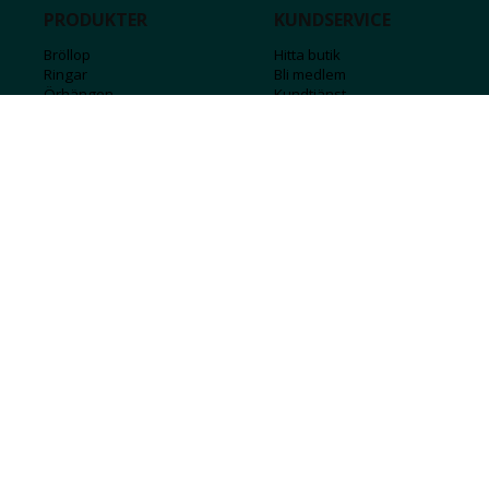
PRODUKTER
KUNDSERVICE
Bröllop
Hitta butik
Ringar
Bli medlem
Örhängen
Kundtjänst
Armband
Kontakta oss
Halsband
Guide för kedjor
Hängsmycken
Sälj ditt guld
Herr
Försäkringar
Till hemmet
Presentkort
Stål
Bokstavssmycken
Månadsstenar och stjärntecken