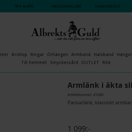
DAGS ATT POPPA?
💍💘
TIPS & RÅD
MEDLEMSKLUBB
KUNDSERVICE
nter
Bröllop
Ringar
Örhängen
Armband
Halsband
Hängs
Till hemmet
Smyckesvård
OUTLET
REA
Armlänk i äkta si
Artikelnummer: 41088
Pansarlänk, klassiskt armband
1 099:-