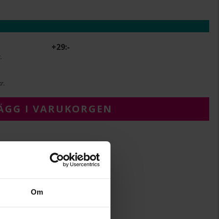
+
29:-
.
r.
ÄGG I VARUKORGEN
6.5-7
2
Om
20
Albrekts Guld
Silver