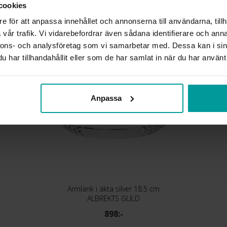
cookies
KEDJEMODELL
e för att anpassa innehållet och annonserna till användarna, tillh
vår trafik. Vi vidarebefordrar även sådana identifierare och anna
Liknande produkter
nnons- och analysföretag som vi samarbetar med. Dessa kan i sin
har tillhandahållit eller som de har samlat in när du har använt 
Anpassa
Armlänk i äkta silver 18.5 cm
ALBREKTS GULD
898:-