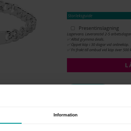
Storleksguide
Presentinslagning
Lagervara. Leveranstid 2-5 arbetsdagar
✅ Alltid grymma deals.
✅ Öppet köp i 30 dagar vid onlineköp.
✅ Fri frakt till ombud vid köp över 500 k
L
INFO
BREDD CA (MM)
HÖJD CA (MM)
Information
LÄNGD CA (CM)
VARUMÄRKE
MATERIAL