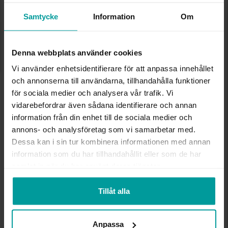
Vänligen kontakta butik för information om
Samtycke
Information
Om
lagersaldo.
Lagervara. Leveranstid 2-5 arbetsdagar.
✅ Alltid grymma deals.
✅ Öppet köp i 30 dagar vid onlineköp.
Denna webbplats använder cookies
✅ Fri frakt till ombud vid köp över 500 kr.
Vi använder enhetsidentifierare för att anpassa innehållet
SLUT I LAGER
och annonserna till användarna, tillhandahålla funktioner
för sociala medier och analysera vår trafik. Vi
vidarebefordrar även sådana identifierare och annan
INFO
information från din enhet till de sociala medier och
annons- och analysföretag som vi samarbetar med.
BREDD CA (MM)
0,5
Dessa kan i sin tur kombinera informationen med annan
HÖJD CA (MM)
1,25
information som du har tillhandahållit eller som de har
VARUMÄRKE
Albrekts Guld
samlat in när du har använt deras tjänster.
MATERIAL
Silver
Tillåt alla
Andra köpte även
Anpassa