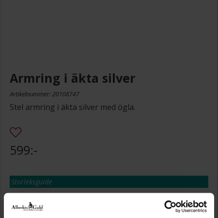
Armring i äkta silver
Artikelnummer: 20108747
Stel armring i äkta silver med ögla.
599:-
Storleksguide
Presentinslagning
+
29:-
Denna artikel är tillfälligt slut i webbshoppen.