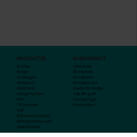
PRODUKTER
KUNDSERVICE
Bröllop
Hitta butik
Ringar
Bli medlem
Örhängen
Kundtjänst
Armband
Kontakta oss
Halsband
Guide för kedjor
Hängsmycken
Sälj ditt guld
Herr
Försäkringar
Till hemmet
Presentkort
Stål
Bokstavssmycken
Månadsstenar och
stjärntecken