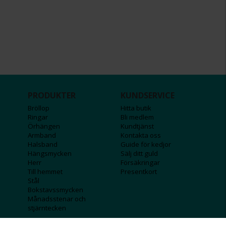
PRODUKTER
KUNDSERVICE
Bröllop
Hitta butik
Ringar
Bli medlem
Örhängen
Kundtjänst
Armband
Kontakta oss
Halsband
Guide för kedjor
Hängsmycken
Sälj ditt guld
Herr
Försäkringar
Till hemmet
Presentkort
Stål
Bokstavssmycken
Månadsstenar och
stjärntecken
FÖRETAGSINFO
KOLLA IN