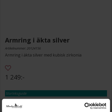
Armring i äkta silver
Artikelnummer: 20124156
Armring i äkta silver med kubisk zirkonia
1 249:-
Storleksguide
Presentinslagning
+
29:-
Lagervara. Leveranstid 2-5 arbetsdagar.