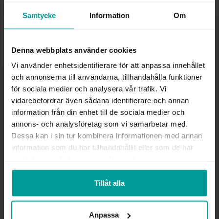
✅ Alltid grymma deals.
✅ Öppet köp i 30 dagar vid onlineköp.
Samtycke
Information
Om
✅ Fri frakt till ombud vid köp över 500 kr.
LÄGG I VARUKORGEN
Denna webbplats använder cookies
Vi använder enhetsidentifierare för att anpassa innehållet
och annonserna till användarna, tillhandahålla funktioner
INFO
för sociala medier och analysera vår trafik. Vi
vidarebefordrar även sådana identifierare och annan
information från din enhet till de sociala medier och
BREDD CA (MM)
2,7
DIAMETER CA (MM)
65
annons- och analysföretag som vi samarbetar med.
HÖJD CA (MM)
2,6
Dessa kan i sin tur kombinera informationen med annan
VARUMÄRKE
Albrekts Guld
information som du har tillhandahållit eller som de har
MATERIAL
Silver
samlat in när du har använt deras tjänster.
STEN/PÄRLA
Kubisk zirkonia
Tillåt alla
Andra köpte även
Anpassa