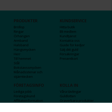
PRODUKTER
KUNDSERVICE
Bröllop
Hitta butik
Ringar
Bli medlem
Örhängen
Kundtjänst
Armband
Kontakta oss
Halsband
Guide för kedjor
Hängsmycken
Sälj ditt guld
Herr
Försäkringar
Till hemmet
Presentkort
Stål
Bokstavssmycken
Månadsstenar och
stjärntecken
FÖRETAGSINFO
KOLLA IN
Lediga jobb
Våra tävlingar
Företagskund
Guldlotten
Affiliateinformation
Graverbara produkter
Integritetspolicy
Rosa Bandet
Köpvillkor
Wolt