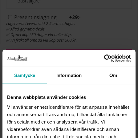
Bästsäljare!
Presentinslagning
+
29:-
Lagervara. Leveranstid 2-5 arbetsdagar.
✅ Alltid grymma deals.
✅ Öppet köp i 30 dagar vid onlineköp.
✅ Fri frakt till ombud vid köp över 500 kr.
LÄGG I VARUKORGEN
Samtycke
Information
Om
INFO
Denna webbplats använder cookies
BOETT CA (MM)
25
VARUMÄRKE
Albrekts Guld
Vi använder enhetsidentifierare för att anpassa innehållet
MATERIAL
Metall, Silverfärgad
och annonserna till användarna, tillhandahålla funktioner
STEN/PÄRLA
Kristall
för sociala medier och analysera vår trafik. Vi
KLOCKARMBAND
Imiterat läder
vidarebefordrar även sådana identifierare och annan
URVERK
PC21J (SEIKO)
information från din enhet till de sociala medier och