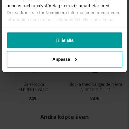
TEKNISKA EGENSKAPER
Quartz
annons- och analysföretag som vi samarbetar med.
Dessa kan i sin tur kombinera informationen med annan
Liknande produkter
information som du har tillhandahållit eller som de har
samlat in när du har använt deras tjänster.
Tillåt alla
Anpassa
Barnklocka
Klocka med hängande hjärta
ALBREKTS GULD
ALBREKTS GULD
249:-
249:-
Andra köpte även