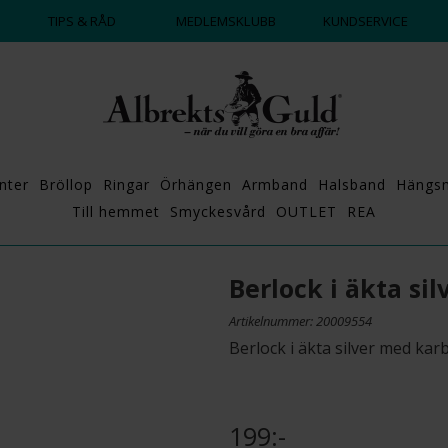
DAGS ATT POPPA?
💍💘
TIPS & RÅD
MEDLEMSKLUBB
KUNDSERVICE
nter
Bröllop
Ringar
Örhängen
Armband
Halsband
Hängs
Till hemmet
Smyckesvård
OUTLET
REA
Berlock i äkta sil
Artikelnummer: 20009554
Berlock i äkta silver med ka
199:-