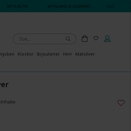
HITTA BUTIK
BETALNING & LEVERANS
FAQ
mycken
Klockor
Bijouterier
Herr
Matsilver
ver
rbinhake