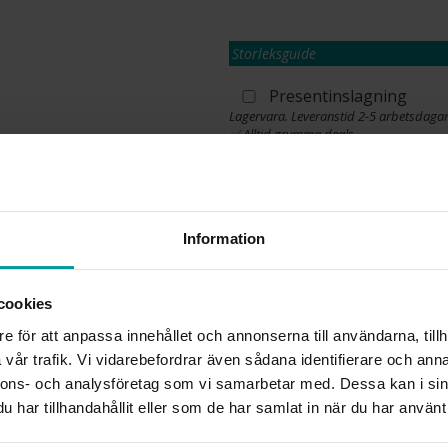
Storleksguide
Presentinslagning
Lagervara. Leveranstid 2-5 arbetsdagar
✅ Alltid grymma deals.
✅ Öppet köp i 30 dagar vid onlineköp.
✅ Fri frakt till ombud vid köp över 500 k
L
Information
cookies
INFO
e för att anpassa innehållet och annonserna till användarna, tillh
BREDD CA (MM)
vår trafik. Vi vidarebefordrar även sådana identifierare och anna
HÖJD CA (MM)
nnons- och analysföretag som vi samarbetar med. Dessa kan i sin
VARUMÄRKE
har tillhandahållit eller som de har samlat in när du har använt 
MATERIAL