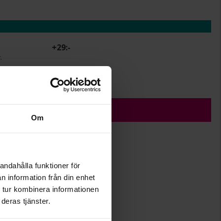
+
29:-
.
r.
ÄGG I VARUKORGEN
Om
andahålla funktioner för
12
n information från din enhet
24
 tur kombinera informationen
Albrekts Guld
deras tjänster.
Silver