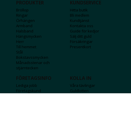
PRODUKTER
KUNDSERVICE
Bröllop
Hitta butik
Ringar
Bli medlem
Örhängen
Kundtjänst
Armband
Kontakta oss
Halsband
Guide för kedjor
Hängsmycken
Sälj ditt guld
Herr
Försäkringar
Till hemmet
Presentkort
Stål
Bokstavssmycken
Månadsstenar och
stjärntecken
FÖRETAGSINFO
KOLLA IN
Lediga jobb
Våra tävlingar
Företagskund
Guldlotten
Affiliateinformation
Graverbara produkter
Integritetspolicy
Rosa Bandet
Köpvillkor
Wolt
Tips & råd
Black Friday
Bröllopsmässa
Alla erbjudanden