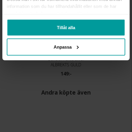
information som du har tillhandahållit eller som de har
samlat in när du har använt deras tjänster.
Tillåt alla
Anpassa
Berlock i äkta silver
ALBREKTS GULD
149:-
Andra köpte även