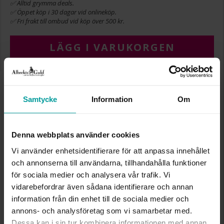
✅ Alltid grymma deals.
✅ Öppet köp i 30 dagar vid onlineköp.
✅ Fri frakt till ombud vid köp över 500 kr.
LÄGG I VARUKORGEN
INFO
Samtycke
Information
Om
BREDD CA (MM)
11,6
HÖJD CA (MM)
18
Denna webbplats använder cookies
VARUMÄRKE
Albrekts Guld
MATERIAL
Silver
Vi använder enhetsidentifierare för att anpassa innehållet
och annonserna till användarna, tillhandahålla funktioner
för sociala medier och analysera vår trafik. Vi
Liknande produkter
vidarebefordrar även sådana identifierare och annan
information från din enhet till de sociala medier och
annons- och analysföretag som vi samarbetar med.
Dessa kan i sin tur kombinera informationen med annan