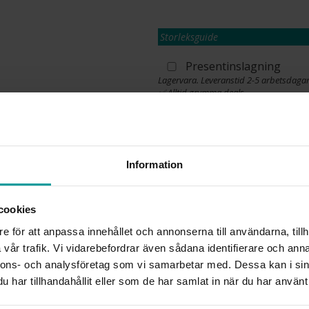
Storleksguide
Presentinslagning
Lagervara. Leveranstid 2-5 arbetsdagar
✅ Alltid grymma deals.
✅ Öppet köp i 30 dagar vid onlineköp.
✅ Fri frakt till ombud vid köp över 500 k
L
Information
cookies
INFO
e för att anpassa innehållet och annonserna till användarna, tillh
BREDD CA (MM)
vår trafik. Vi vidarebefordrar även sådana identifierare och anna
HÖJD CA (MM)
nnons- och analysföretag som vi samarbetar med. Dessa kan i sin
VARUMÄRKE
har tillhandahållit eller som de har samlat in när du har använt 
MATERIAL