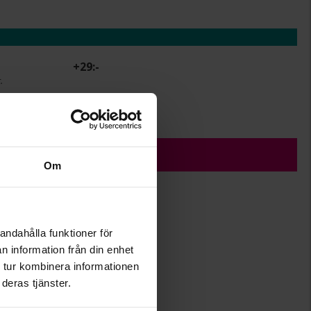
+
29:-
.
r.
ÄGG I VARUKORGEN
Om
andahålla funktioner för
12
n information från din enhet
22
 tur kombinera informationen
Albrekts Guld
deras tjänster.
Silver