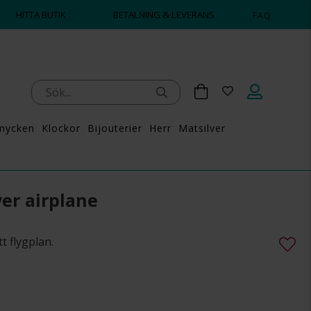
HITTA BUTIK
BETALNING & LEVERANS
FAQ
mycken
Klockor
Bijouterier
Herr
Matsilver
ver airplane
t flygplan.