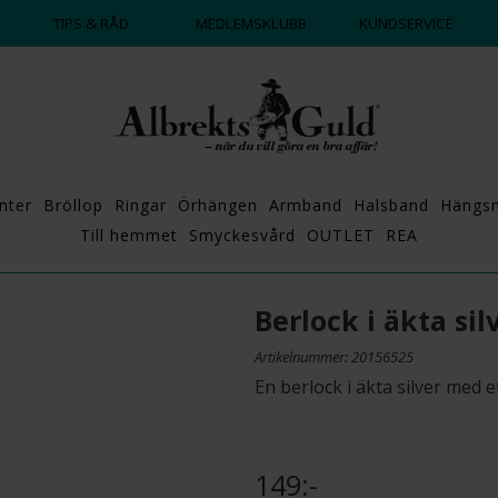
DAGS ATT POPPA?
💍💘
TIPS & RÅD
MEDLEMSKLUBB
KUNDSERVICE
nter
Bröllop
Ringar
Örhängen
Armband
Halsband
Hängs
Till hemmet
Smyckesvård
OUTLET
REA
Berlock i äkta sil
Artikelnummer: 20156525
En berlock i äkta silver med et
149:-