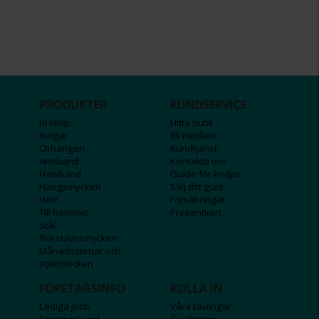
PRODUKTER
KUNDSERVICE
Bröllop
Hitta butik
Ringar
Bli medlem
Örhängen
Kundtjänst
Armband
Kontakta oss
Halsband
Guide för kedjor
Hängsmycken
Sälj ditt guld
Herr
Försäkringar
Till hemmet
Presentkort
Stål
Bokstavssmycken
Månadsstenar och
stjärntecken
FÖRETAGSINFO
KOLLA IN
Lediga jobb
Våra tävlingar
Företagskund
Guldlotten