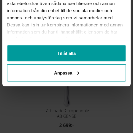
vidarebefordrar även sådana identifierare och annan
DETALJER
Design Studio GAB
information från din enhet till de sociala medier och
annons- och analysföretag som vi samarbetar med.
Liknande produkter
Dessa kan i sin tur kombinera informationen med annan
information som du har tillhandahållit eller som de har
samlat in när du har använt deras tjänster.
Tillåt alla
Anpassa
Tårtspade Chippendale
AB GENSE
2 699:-