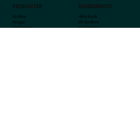
PRODUKTER
KUNDSERVICE
Bröllop
Hitta butik
Ringar
Bli medlem
Örhängen
Kundtjänst
Armband
Kontakta oss
Halsband
Guide för kedjor
Hängsmycken
Sälj ditt guld
Herr
Försäkringar
Till hemmet
Presentkort
Stål
Bokstavssmycken
Månadsstenar och stjärntecken