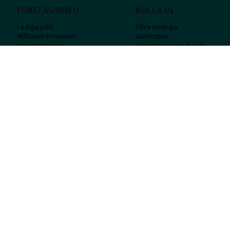
FÖRETAGSINFO
KOLLA IN
Lediga jobb
Våra tävlingar
Affiliateinformation
Guldlotten
Integritetspolicy
Graverbara produ
kter
Köpvillkor
Rosa Bandet
Ångra Köp
Wolt
Tips & råd
Black Friday
Bröllopsmässa
Alla erbjudanden