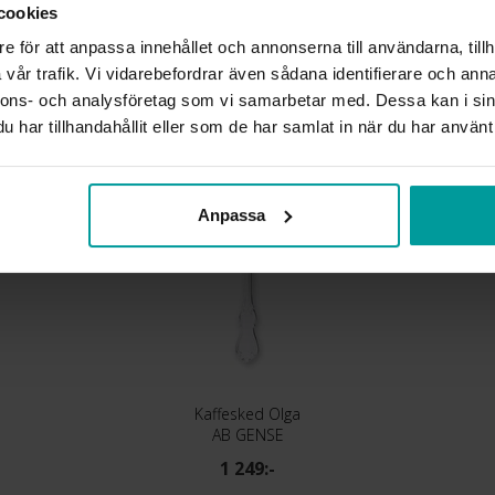
MATERIAL
cookies
DETALJER
e för att anpassa innehållet och annonserna till användarna, tillh
vår trafik. Vi vidarebefordrar även sådana identifierare och anna
Liknande produkter
nnons- och analysföretag som vi samarbetar med. Dessa kan i sin
har tillhandahållit eller som de har samlat in när du har använt 
Anpassa
Kaffesked Olga
AB GENSE
1 249:-