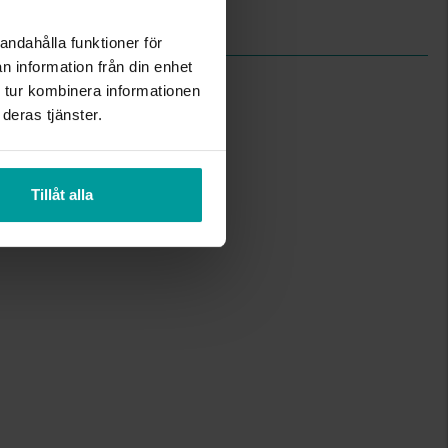
Äkta silver
Design Studio GAB
andahålla funktioner för
n information från din enhet
 tur kombinera informationen
deras tjänster.
Tillåt alla