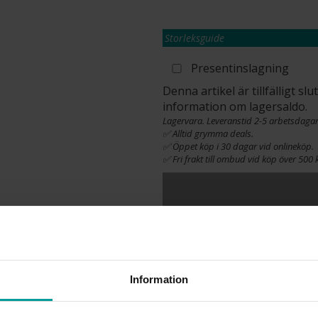
Storleksguide
Presentinslagning
Denna artikel är tillfälligt s
information om lagersaldo.
Lagervara. Leveranstid 2-5 arbetsdagar
✅ Alltid grymma deals.
✅ Öppet köp i 30 dagar vid onlineköp.
✅ Fri frakt till ombud vid köp över 500 k
INFO
LÄNGD CA (CM)
Information
VARUMÄRKE
MODELL