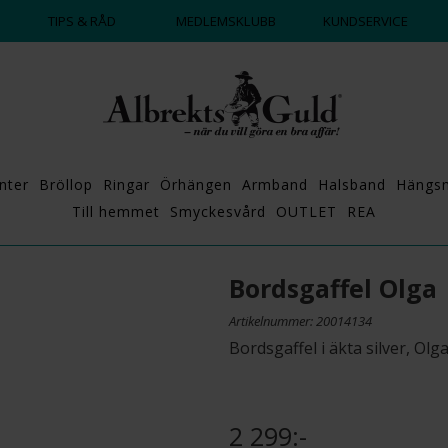
DAGS ATT POPPA?
💍💘
TIPS & RÅD
MEDLEMSKLUBB
KUNDSERVICE
nter
Bröllop
Ringar
Örhängen
Armband
Halsband
Hängs
Till hemmet
Smyckesvård
OUTLET
REA
Bordsgaffel Olga
Artikelnummer: 20014134
Bordsgaffel i äkta silver, Olg
2 299:-