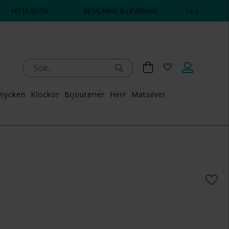
HITTA BUTIK
BETALNING & LEVERANS
FAQ
mycken
Klockor
Bijouterier
Herr
Matsilver
a