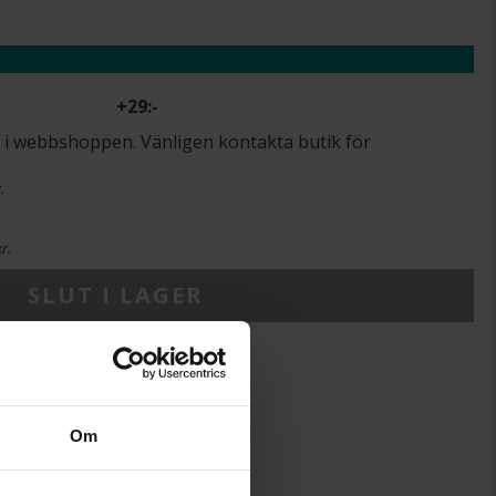
+
29:-
lut i webbshoppen. Vänligen kontakta butik för
.
r.
SLUT I LAGER
17.8
Om
AB Gense
711521