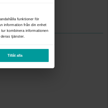
21.0
AB Gense
721209
andahålla funktioner för
Skaft nysilver, blad rostfritt stål
n information från din enhet
Design Studio GAB
 tur kombinera informationen
deras tjänster.
Tillåt alla