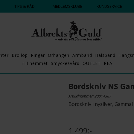
ALLTID BRA PRISER ✔
DAG
TIPS & RÅD
MEDLEMSKLUBB
KUNDSERVICE
nter
Bröllop
Ringar
Örhängen
Armband
Halsband
Hängs
Till hemmet
Smyckesvård
OUTLET
REA
Bordskniv NS Ga
Artikelnummer: 20014387
Bordskniv i nysilver, Gammal
1 499:-