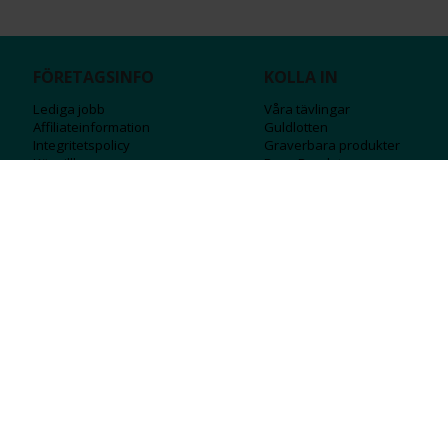
FÖRETAGSINFO
KOLLA IN
Lediga jobb
Våra tävlingar
Affiliateinformation
Guldlotten
Integritetspolicy
Graverbara produ
kter
Köpvillkor
Rosa Bandet
Ångra Köp
Wolt
Tips & råd
Black Friday
Bröllopsmässa
Alla erbjudanden