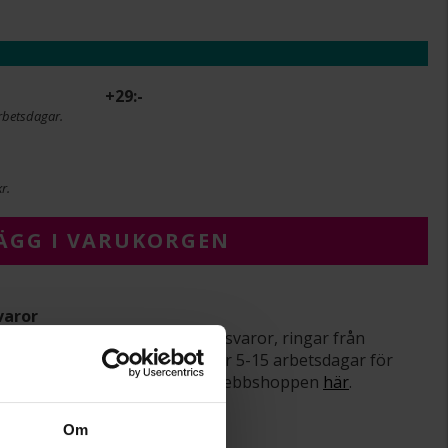
+
29:-
rbetsdagar.
r.
ÄGG I VARUKORGEN
varor
srätt gäller ej för beställningsvaror, ringar från
averade varor. Leveranstiden är 5-15 arbetsdagar för
om ångerrätt och öppet köp i webbshoppen
här
.
Om