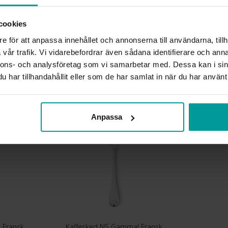
LÄNGD CA (CM)
VARUMÄRKE
cookies
MODELL
e för att anpassa innehållet och annonserna till användarna, tillh
MATERIAL
vår trafik. Vi vidarebefordrar även sådana identifierare och anna
DETALJER
nnons- och analysföretag som vi samarbetar med. Dessa kan i sin
har tillhandahållit eller som de har samlat in när du har använt 
Liknande produkter
Anpassa
 Fransk
Kaffesked NS Gammal Fransk