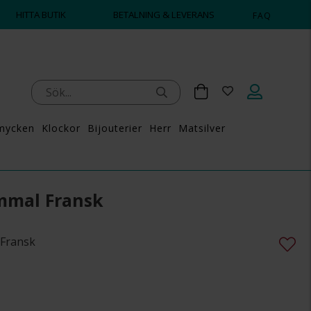
S ATT POPPA?
💍💘
HITTA BUTIK
BETALNING & LEVERANS
FAQ
mycken
Klockor
Bijouterier
Herr
Matsilver
mmal Fransk
 Fransk