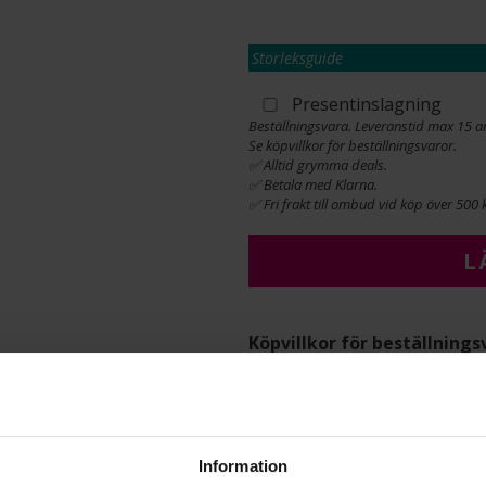
Storleksguide
Presentinslagning
Beställningsvara. Leveranstid max 15 a
Se köpvillkor för beställningsvaror.
✅ Alltid grymma deals.
✅ Betala med Klarna.
✅ Fri frakt till ombud vid köp över 500 k
L
Köpvillkor för beställnings
Öppet köp, ångerrätt och byte
Albrekts by Schalins samt gr
beställningsvaror. Läs mer 
INFO
Information