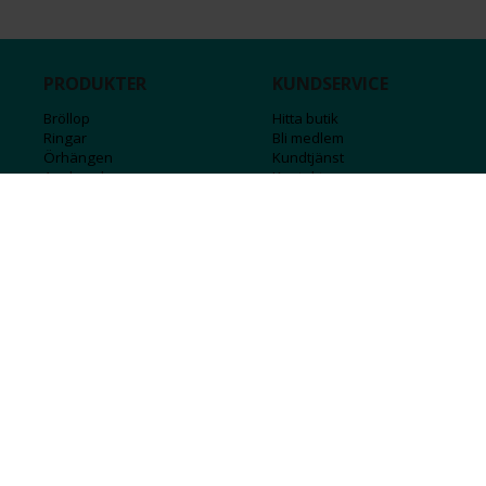
PRODUKTER
KUNDSERVICE
Bröllop
Hitta butik
Ringar
Bli medlem
Örhängen
Kundtjänst
Armband
Kontakta oss
Halsband
Guide för kedjor
Hängsmycken
Sälj ditt guld
Herr
Försäkringar
Till hemmet
Presentkort
Stål
Bokstavssmycken
Månadsstenar och stjärntecken