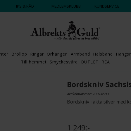
DAGS ATT POPPA?
💍💘
TIPS & RÅD
MEDLEMSKLUBB
KUNDSERVICE
nter
Bröllop
Ringar
Örhängen
Armband
Halsband
Hängs
Till hemmet
Smyckesvård
OUTLET
REA
Bordskniv Sachsi
Artikelnummer: 20014503
Bordskniv i äkta silver med k
1 249:-