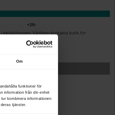
+
29:-
lut i webbshoppen. Vänligen kontakta butik för
.
r.
Om
SLUT I LAGER
andahålla funktioner för
n information från din enhet
18.9
 tur kombinera informationen
AB Gense
deras tjänster.
7123028