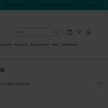
HITTA BUTIK
BETALNING & LEVERANS
FAQ
mycken
Klockor
Bijouterier
Herr
Matsilver
sk
ort blad, Sachsisk