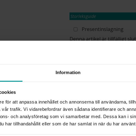
Storleksguide
Presentinslagning
Denna artikel är tillfälligt s
information om lagersaldo.
Lagervara. Leveranstid 2-5 arbetsdagar
✅ Alltid grymma deals.
✅ Öppet köp i 30 dagar vid onlineköp.
✅ Fri frakt till ombud vid köp över 500 k
Information
cookies
INFO
e för att anpassa innehållet och annonserna till användarna, tillh
vår trafik. Vi vidarebefordrar även sådana identifierare och anna
LÄNGD CA (CM)
nnons- och analysföretag som vi samarbetar med. Dessa kan i sin
VARUMÄRKE
har tillhandahållit eller som de har samlat in när du har använt 
MODELL