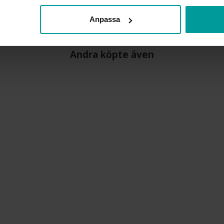
MATERIAL
DETALJER
Anpassa
Andra köpte även