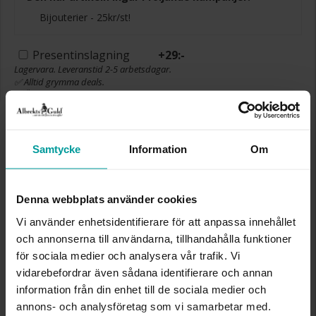
Bijouterier - 25kr/st!
Presentinslagning
+
29:-
Lagervara. Leveranstid 2-5 arbetsdagar.
✅ Alltid grymma deals.
✅ Öppet köp i 30 dagar vid onlineköp.
✅ Fri frakt till ombud vid köp över 500 kr.
LÄGG I VARUKORGEN
Samtycke
Information
Om
Denna webbplats använder cookies
INFO
Vi använder enhetsidentifierare för att anpassa innehållet
och annonserna till användarna, tillhandahålla funktioner
DIAMETER CA (CM)
5,6 x 3,9
VARUMÄRKE
Albrekts Guld
för sociala medier och analysera vår trafik. Vi
MATERIAL
Metall, Silverfärgad
vidarebefordrar även sådana identifierare och annan
information från din enhet till de sociala medier och
annons- och analysföretag som vi samarbetar med.
Liknande produkter