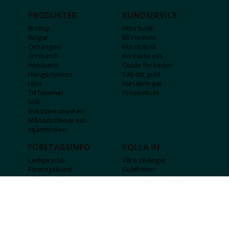
PRODUKTER
KUNDSERVICE
Bröllop
Hitta butik
Ringar
Bli medlem
Örhängen
Kundtjänst
Armband
Kontakta oss
Halsband
Guide för kedjor
Hängsmycken
Sälj ditt guld
Herr
Försäkringar
Till hemmet
Presentkort
Stål
Bokstavssmycken
Månadsstenar och
stjärntecken
FÖRETAGSINFO
KOLLA IN
Lediga jobb
Våra tävlingar
Företagskund
Guldlotten
Affiliateinformation
Graverbara produkter
Integritetspolicy
Rosa Bandet
Köpvillkor
Wolt
Tips & råd
Black Friday
Bröllopsmässa