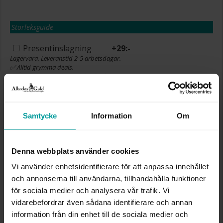
Storleksguide
Presentinslagning
+
29:-
Lagervara. Leveranstid 2-5 arbetsdagar.
✅ Alltid grymma deals.
✅ Öppet köp i 30 dagar vid onlineköp.
✅ Fri frakt till ombud vid köp över 500 kr.
LÄGG I VARUKORGEN
Samtycke
Information
Om
Denna webbplats använder cookies
INFO
Vi använder enhetsidentifierare för att anpassa innehållet
och annonserna till användarna, tillhandahålla funktioner
HÖJD CA (MM)
0,3-0,8
LÄNGD CA (CM)
47,0+3,0
för sociala medier och analysera vår trafik. Vi
VARUMÄRKE
Albrekts Guld
vidarebefordrar även sådana identifierare och annan
MATERIAL
Silver
information från din enhet till de sociala medier och