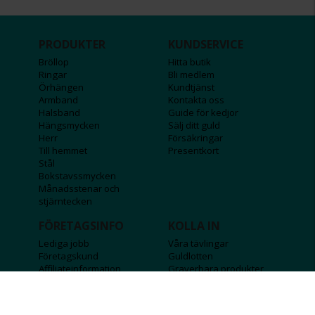
PRODUKTER
KUNDSERVICE
Bröllop
Hitta butik
Ringar
Bli medlem
Örhängen
Kundtjänst
Armband
Kontakta oss
Halsband
Guide för kedjor
Hängsmycken
Sälj ditt guld
Herr
Försäkringar
Till hemmet
Presentkort
Stål
Bokstavssmycken
Månadsstenar och
stjärntecken
FÖRETAGSINFO
KOLLA IN
Lediga jobb
Våra tävlingar
Företagskund
Guldlotten
Affiliateinformation
Graverbara produkter
Integritetspolicy
Rosa Bandet
Köpvillkor
Wolt
Tips & råd