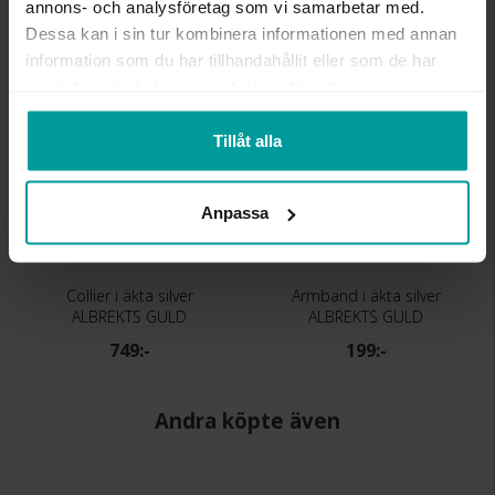
annons- och analysföretag som vi samarbetar med.
Dessa kan i sin tur kombinera informationen med annan
Liknande produkter
information som du har tillhandahållit eller som de har
samlat in när du har använt deras tjänster.
Tillåt alla
Anpassa
Collier i äkta silver
Armband i äkta silver
ALBREKTS GULD
ALBREKTS GULD
749:-
199:-
Andra köpte även