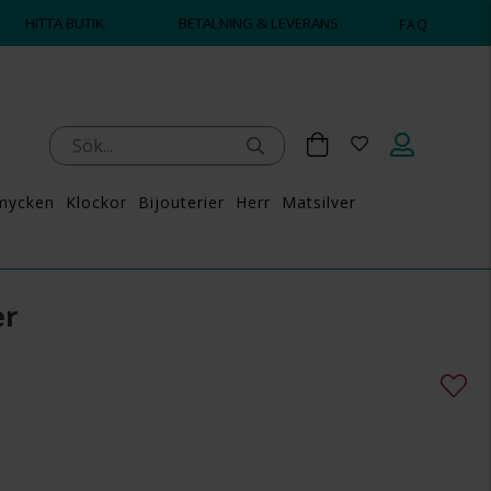
HITTA BUTIK
BETALNING & LEVERANS
FAQ
mycken
Klockor
Bijouterier
Herr
Matsilver
er