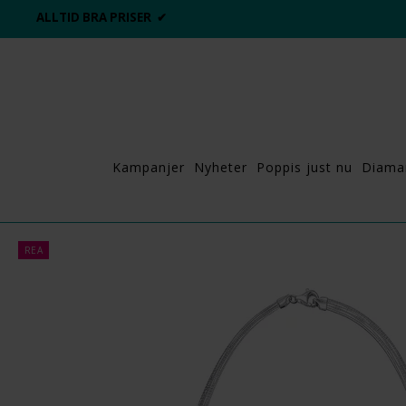
ALLTID BRA PRISER ✔
Kampanjer
Nyheter
Poppis just nu
Diama
REA