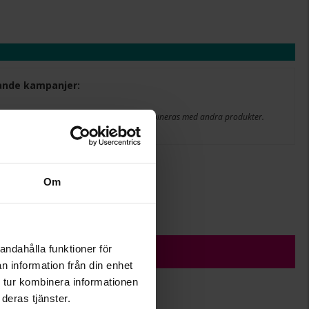
ljande kampanjer:
 Gäller på ordinarie priser och kan ej kombineras med andra produkter.
 t.o.m. 17/8 2026
+
29:-
.
Om
r.
ÄGG I VARUKORGEN
andahålla funktioner för
n information från din enhet
 tur kombinera informationen
deras tjänster.