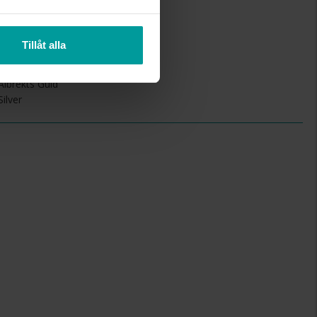
5,8mm
Tillåt alla
1,3mm
43cm
Albrekts Guld
Silver