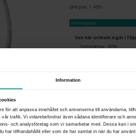
1 499:-
Storleksguide
Den här artikeln ingår i fö
Sommarrea - 50%!
50% rabatt på utvalda produkter.
Gäller så långt lagret räcker eller
Presentinslagning
Lagervara. Leveranstid 2-5 arbetsdagar
Information
✅ Alltid grymma deals.
✅ Öppet köp i 30 dagar vid onlineköp.
✅ Fri frakt till ombud vid köp över 500 k
cookies
L
e för att anpassa innehållet och annonserna till användarna, tillh
vår trafik. Vi vidarebefordrar även sådana identifierare och anna
nnons- och analysföretag som vi samarbetar med. Dessa kan i sin
har tillhandahållit eller som de har samlat in när du har använt 