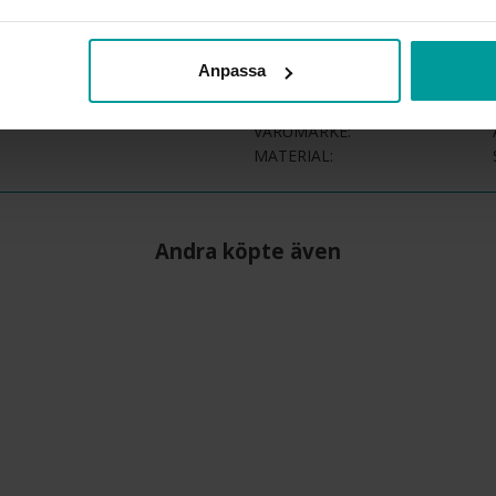
INFO
BREDD CA (MM)
Anpassa
HÖJD CA (MM)
LÄNGD CA (CM)
VARUMÄRKE
MATERIAL
Andra köpte även