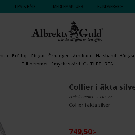
DAGS ATT POPPA?
💍💘
TIPS & RÅD
MEDLEMSKLUBB
KUNDSERVICE
nter
Bröllop
Ringar
Örhängen
Armband
Halsband
Hängs
Till hemmet
Smyckesvård
OUTLET
REA
Collier i äkta silv
Artikelnummer: 20143172
Collier i äkta silver
749,50:-