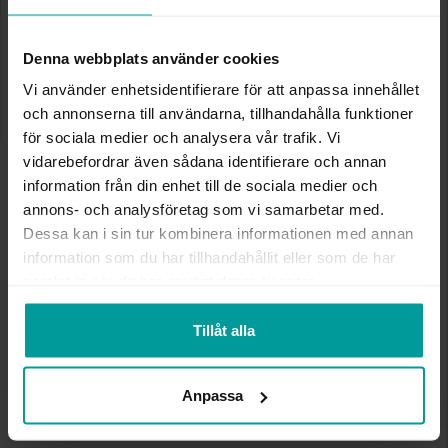
✅ Alltid grymma deals.
✅ Öppet köp i 30 dagar vid onlineköp.
✅ Fri frakt till ombud vid köp över 500 kr.
Denna webbplats använder cookies
Vi använder enhetsidentifierare för att anpassa innehållet
LÄGG I VARUKORGEN
och annonserna till användarna, tillhandahålla funktioner
för sociala medier och analysera vår trafik. Vi
vidarebefordrar även sådana identifierare och annan
INFO
information från din enhet till de sociala medier och
annons- och analysföretag som vi samarbetar med.
BREDD CA (MM)
7
Dessa kan i sin tur kombinera informationen med annan
VARUMÄRKE
Albrekts Guld
information som du har tillhandahållit eller som de har
samlat in när du har använt deras tjänster.
Tillåt alla
Andra köpte även
Anpassa