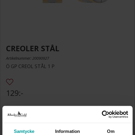
CREOLER STÅL
Artikelnummer: 20090927
Ö GP CREOL STÅL 1 P
129:-
Storleksguide
Presentinslagning
+
29:-
Samtycke
Information
Om
Lagervara. Leveranstid 2-5 arbetsdagar.