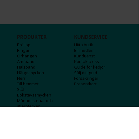
PRODUKTER
KUNDSERVICE
Bröllop
Hitta butik
Ringar
Bli medlem
Örhängen
Kundtjänst
Armband
Kontakta oss
Halsband
Guide för kedjor
Hängsmycken
Sälj ditt guld
Herr
Försäkringar
Till hemmet
Presentkort
Stål
Bokstavssmycken
Månadsstenar och
stjärntecken
FÖRETAGSINFO
KOLLA IN
Lediga jobb
Våra tävlingar
Företagskund
Guldlotten
Affiliateinformation
Graverbara produkter