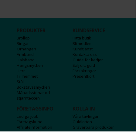
PRODUKTER
KUNDSERVICE
Bröllop
Hitta butik
Ringar
Bli medlem
Örhängen
Kundtjänst
Armband
Kontakta oss
Halsband
Guide för kedjor
Hängsmycken
Sälj ditt guld
Herr
Försäkringar
Till hemmet
Presentkort
Stål
Bokstavssmycken
Månadsstenar och
stjärntecken
FÖRETAGSINFO
KOLLA IN
Lediga jobb
Våra tävlingar
Företagskund
Guldlotten
Affiliateinformation
Graverbara produkter
Integritetspolicy
Rosa Bandet