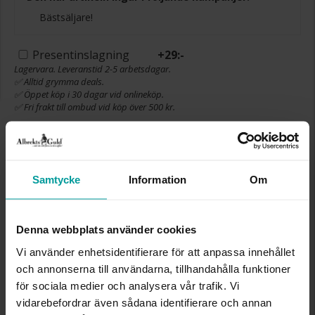
Bästsäljare!
Presentinslagning
+
29:-
Lagervara. Leveranstid 2-5 arbetsdagar.
✅ Alltid grymma deals.
✅ Öppet köp i 30 dagar vid onlineköp.
✅ Fri frakt till ombud vid köp över 500 kr.
LÄGG I VARUKORGEN
Samtycke
Information
Om
INFO
Denna webbplats använder cookies
BOETT CA (MM)
26
Vi använder enhetsidentifierare för att anpassa innehållet
VARUMÄRKE
Zone
och annonserna till användarna, tillhandahålla funktioner
MATERIAL
Metall, Guldfärgad
DETALJER
Strass
för sociala medier och analysera vår trafik. Vi
KLOCKARMBAND
Metall
vidarebefordrar även sådana identifierare och annan