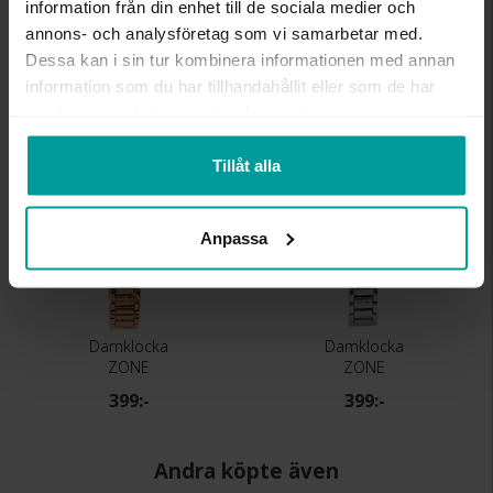
URVERK
2035 (MIYOTA)
information från din enhet till de sociala medier och
TEKNISKA EGENSKAPER
Quartz
annons- och analysföretag som vi samarbetar med.
Dessa kan i sin tur kombinera informationen med annan
information som du har tillhandahållit eller som de har
Liknande produkter
samlat in när du har använt deras tjänster.
Tillåt alla
Anpassa
Damklocka
Damklocka
ZONE
ZONE
399:-
399:-
Andra köpte även