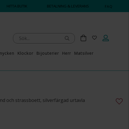
HITTA BUTIK
BETALNING & LEVERANS
FAQ
mycken
Klockor
Bijouterier
Herr
Matsilver
 och strassboett, silverfärgad urtavla