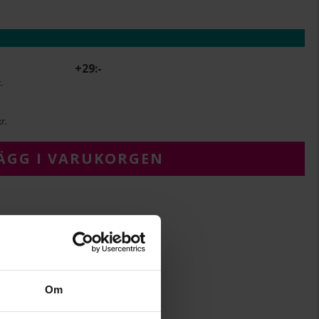
+
29:-
.
r.
ÄGG I VARUKORGEN
39
Zone
Metall
Om
Strass
Metall