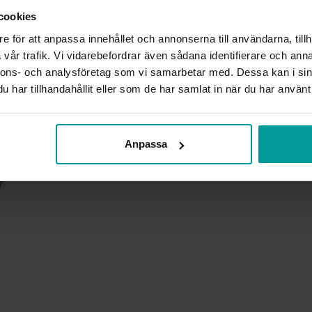
URVERK
cookies
TEKNISKA EGENSKAPER
e för att anpassa innehållet och annonserna till användarna, tillh
vår trafik. Vi vidarebefordrar även sådana identifierare och anna
Liknande produkter
nnons- och analysföretag som vi samarbetar med. Dessa kan i sin
har tillhandahållit eller som de har samlat in när du har använt 
Anpassa