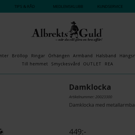
DAGS ATT POPPA?
💍💘
TIPS & RÅD
MEDLEMSKLUBB
KUNDSERVICE
nter
Bröllop
Ringar
Örhängen
Armband
Halsband
Hängs
Till hemmet
Smyckesvård
OUTLET
REA
Damklocka
Artikelnummer: 20023300
Damklocka med metallarmband
449:-