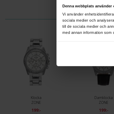
Denna webbplats använder 
Vi använder enhetsidentifierar
sociala medier och analysera 
till de sociala medier och a
med annan information som du 
Klocka
Damklocka
ZONE
ZONE
199:-
199:-