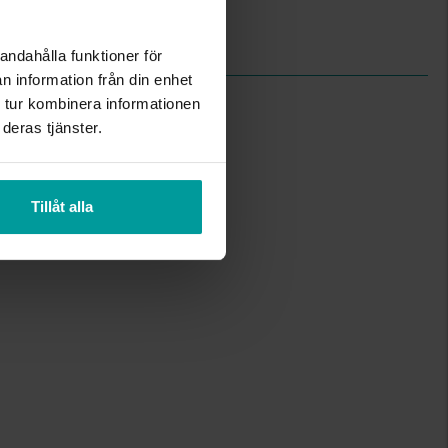
PC21J (SEIKO)
Quartz
andahålla funktioner för
n information från din enhet
 tur kombinera informationen
deras tjänster.
Tillåt alla