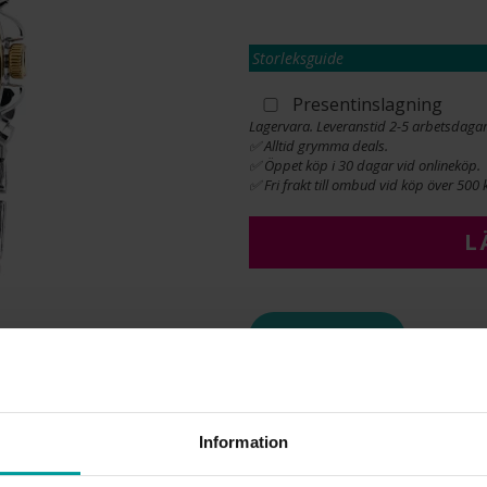
Storleksguide
Presentinslagning
Lagervara. Leveranstid 2-5 arbetsdagar
✅ Alltid grymma deals.
✅ Öppet köp i 30 dagar vid onlineköp.
✅ Fri frakt till ombud vid köp över 500 k
L
INFO
BOETT CA (MM)
VARUMÄRKE
MATERIAL
Information
DETALJER
KLOCKARMBAND