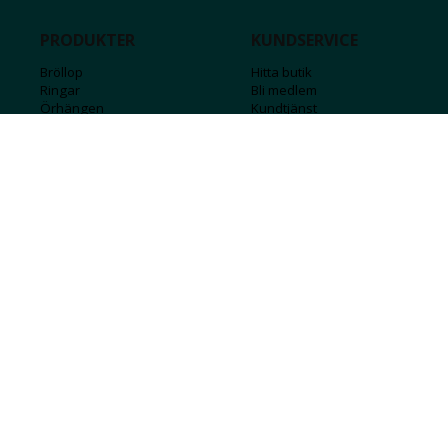
PRODUKTER
KUNDSERVICE
Bröllop
Hitta butik
Ringar
Bli medlem
Örhängen
Kundtjänst
Armband
Kontakta oss
Halsband
Guide för kedjor
Hängsmycken
Sälj ditt guld
Herr
Försäkringar
Till hemmet
Presentkort
Stål
Bokstavssmycken
Månadsstenar och stjärntecken