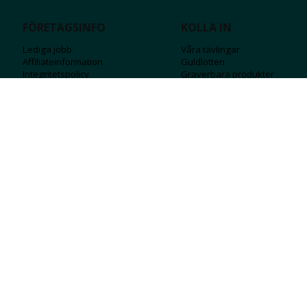
FÖRETAGSINFO
KOLLA IN
Lediga jobb
Våra tävlingar
Affiliateinformation
Guldlotten
Integritetspolicy
Graverbara produ
kter
Köpvillkor
Rosa Bandet
Ångra Köp
Wolt
Tips & råd
Black Friday
Bröllopsmässa
Alla erbjudanden