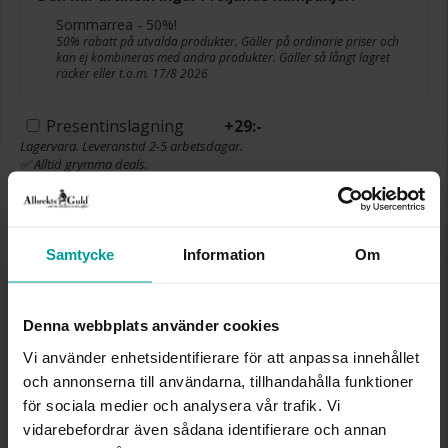
Sommarrea - 50%!
50% rabatt på utvalda produkter. Gäller på ordinarie priser och
kan ej kombineras med andra produkter. Gäller så långt lagret
räcker eller t.o.m. 17/8 2026
Presentinslagning
+
29:-
Lagervara. Leveranstid 2-5 arbetsdagar.
✅ Alltid grymma deals.
✅ Öppet köp i 30 dagar vid onlineköp.
✅ Fri frakt till ombud vid köp över 500 kr.
LÄGG I VARUKORGEN
Samtycke
Information
Om
Denna webbplats använder cookies
INFO
Vi använder enhetsidentifierare för att anpassa innehållet
och annonserna till användarna, tillhandahålla funktioner
BOETT CA (MM)
33
för sociala medier och analysera vår trafik. Vi
VARUMÄRKE
Zone
vidarebefordrar även sådana identifierare och annan
MATERIAL
Metall, Silverfärgad