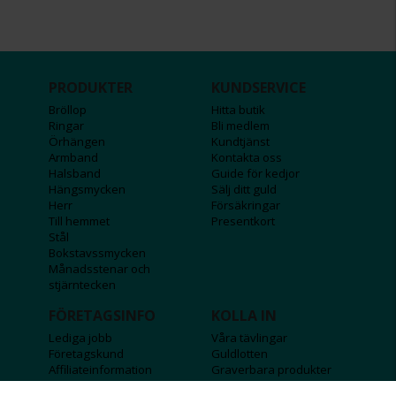
PRODUKTER
KUNDSERVICE
Bröllop
Hitta butik
Ringar
Bli medlem
Örhängen
Kundtjänst
Armband
Kontakta oss
Halsband
Guide för kedjor
Hängsmycken
Sälj ditt guld
Herr
Försäkringar
Till hemmet
Presentkort
Stål
Bokstavssmycken
Månadsstenar och
stjärntecken
FÖRETAGSINFO
KOLLA IN
Lediga jobb
Våra tävlingar
Företagskund
Guldlotten
Affiliateinformation
Graverbara produkter
Integritetspolicy
Rosa Bandet