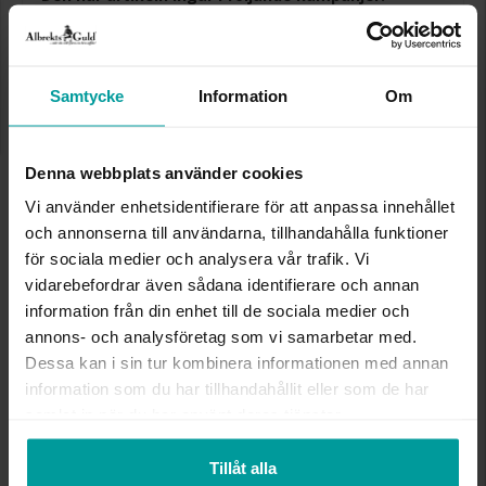
Sommarrea - 50%!
50% rabatt på utvalda produkter. Gäller på ordinarie priser och
kan ej kombineras med andra produkter. Gäller så långt lagret
räcker eller t.o.m. 17/8 2026
Samtycke
Information
Om
Presentinslagning
+
29:-
Lagervara. Leveranstid 2-5 arbetsdagar.
Denna webbplats använder cookies
✅ Alltid grymma deals.
✅ Öppet köp i 30 dagar vid onlineköp.
Vi använder enhetsidentifierare för att anpassa innehållet
✅ Fri frakt till ombud vid köp över 500 kr.
och annonserna till användarna, tillhandahålla funktioner
för sociala medier och analysera vår trafik. Vi
LÄGG I VARUKORGEN
vidarebefordrar även sådana identifierare och annan
information från din enhet till de sociala medier och
annons- och analysföretag som vi samarbetar med.
Dessa kan i sin tur kombinera informationen med annan
INFO
information som du har tillhandahållit eller som de har
samlat in när du har använt deras tjänster.
BOETT CA (MM)
38,0
VARUMÄRKE
Zone
Tillåt alla
MATERIAL
Metall, Guldfärgad