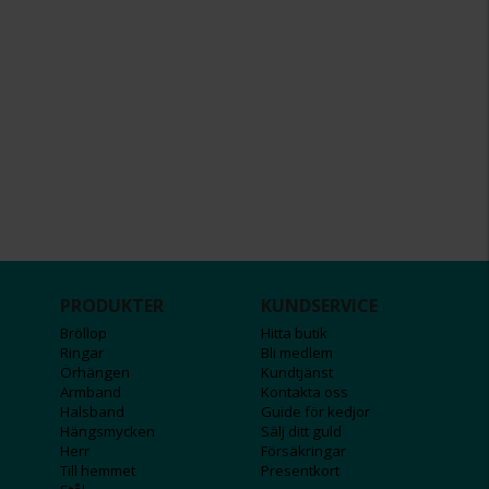
PRODUKTER
KUNDSERVICE
Bröllop
Hitta butik
Ringar
Bli medlem
Örhängen
Kundtjänst
Armband
Kontakta oss
Halsband
Guide för kedjor
Hängsmycken
Sälj ditt guld
Herr
Försäkringar
Till hemmet
Presentkort