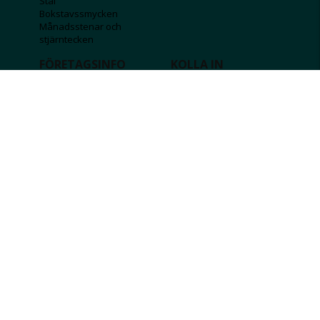
Stål
Bokstavssmycken
Månadsstenar och
stjärntecken
FÖRETAGSINFO
KOLLA IN
Lediga jobb
Våra tävlingar
Företagskund
Guldlotten
Affiliateinformation
Graverbara produkter
Integritetspolicy
Rosa Bandet
Köpvillkor
Wolt
Tips & råd
Black Friday
Bröllopsmässa
Alla erbjudanden
FÖLJ OSS
MISSA INGA DEALS!