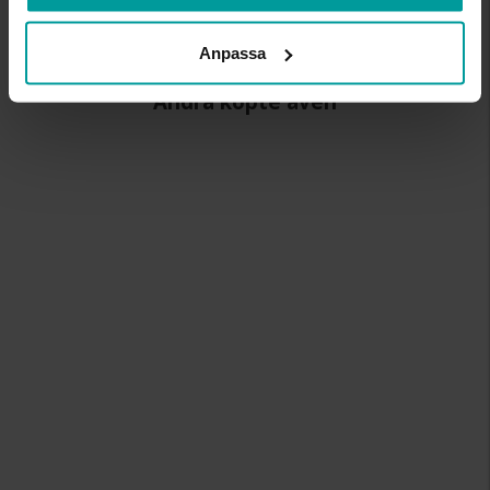
KLOCKARMBAND
Imiterat läder
Anpassa
Andra köpte även