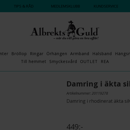
DAGS ATT POPPA?
💍💘
TIPS & RÅD
MEDLEMSKLUBB
KUNDSERVICE
nter
Bröllop
Ringar
Örhängen
Armband
Halsband
Hängs
Till hemmet
Smyckesvård
OUTLET
REA
Damring i äkta si
Artikelnummer: 20119278
Damring i rhodinerat äkta si
449:-