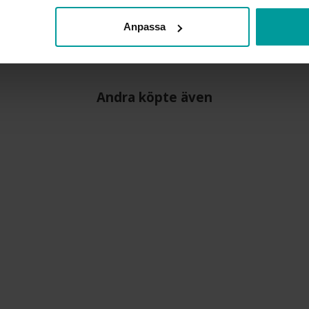
VARUMÄRKE
MATERIAL
Anpassa
STEN/PÄRLA
Andra köpte även