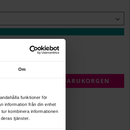
+
29:-
.
r.
Om
 FÖR ATT LÄGGA I VARUKORGEN
andahålla funktioner för
n information från din enhet
 tur kombinera informationen
deras tjänster.
3,4
1,3-2,0