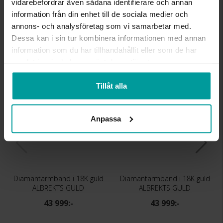
DIAMANTFÄRG
Wesselton (H)
vidarebefordrar även sådana identifierare och annan
DIAMANTKLARHET
P
information från din enhet till de sociala medier och
VIKT CA (GRAM)
10,00
annons- och analysföretag som vi samarbetar med.
TOTAL CARAT
1,00
Dessa kan i sin tur kombinera informationen med annan
information som du har tillhandahållit eller som de har
samlat in när du har använt deras tjänster.
Liknande produkter
Tillåt alla
Anpassa
Diamantarmband i 18K guld
Diamantarmband i 18K guld
ALBREKTS GULD
ALBREKTS GULD
43 999:-
43 999:-