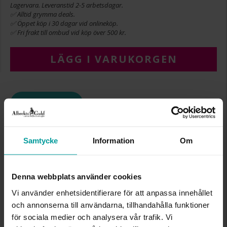
Lagervara. Leveranstid 2-5 arbetsdagar.
✅ Alltid grymma deals.
✅ Öppet köp i 30 dagar vid onlineköp.
✅ Fri frakt till ombud vid köp över 500 kr.
LÄGG I VARUKORGEN
INFO
BREDD CA (MM)
2,01
HÖJD CA (MM)
2,52
Samtycke
Information
Om
LÄNGD CA (CM)
18,5
VARUMÄRKE
Albrekts Guld
MATERIAL
Vitt guld
Denna webbplats använder cookies
ÄDELMETALL
18K Gold
Vi använder enhetsidentifierare för att anpassa innehållet
STEN/PÄRLA
Diamant
och annonserna till användarna, tillhandahålla funktioner
ANTAL DIAMANTER
77
DIAMANTSLIPNING
Briljant
för sociala medier och analysera vår trafik. Vi