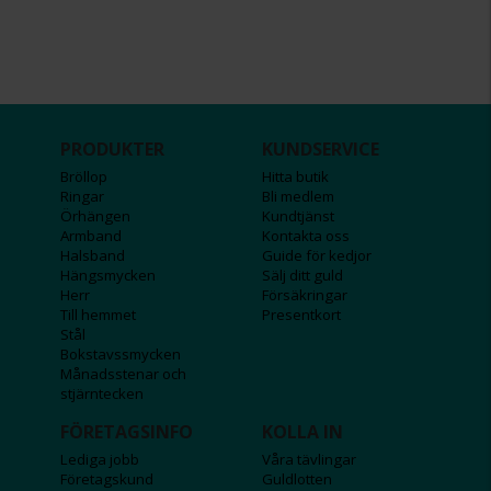
PRODUKTER
KUNDSERVICE
Bröllop
Hitta butik
Ringar
Bli medlem
Örhängen
Kundtjänst
Armband
Kontakta oss
Halsband
Guide för kedjor
Hängsmycken
Sälj ditt guld
Herr
Försäkringar
Till hemmet
Presentkort
Stål
Bokstavssmycken
Månadsstenar och
stjärntecken
FÖRETAGSINFO
KOLLA IN
Lediga jobb
Våra tävlingar
Företagskund
Guldlotten