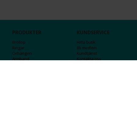
PRODUKTER
KUNDSERVICE
Bröllop
Hitta butik
Ringar
Bli medlem
Örhängen
Kundtjänst
Armband
Kontakta oss
Halsband
Guide för kedjor
Hängsmycken
Sälj ditt guld
Herr
Försäkringar
Till hemmet
Presentkort
Stål
Bokstavssmycken
Månadsstenar och stjärntecken