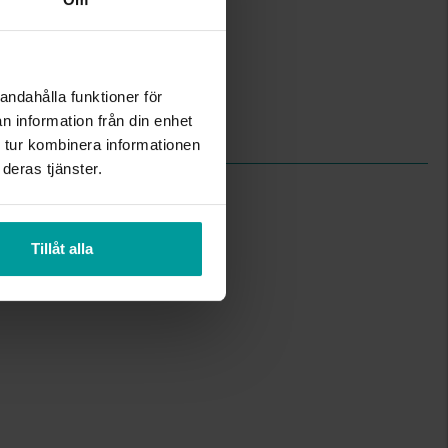
49
Briljant
Wesselton
P
andahålla funktioner för
4,30
n information från din enhet
0,51
 tur kombinera informationen
deras tjänster.
Tillåt alla