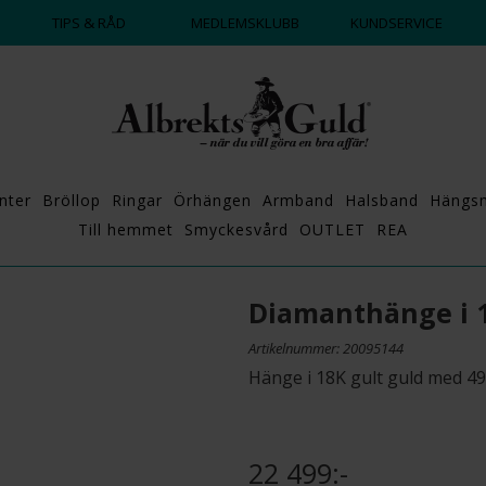
DAGS ATT POPPA?
💍💘
TIPS & RÅD
MEDLEMSKLUBB
KUNDSERVICE
nter
Bröllop
Ringar
Örhängen
Armband
Halsband
Hängs
Till hemmet
Smyckesvård
OUTLET
REA
Diamanthänge i 
Artikelnummer: 20095144
Hänge i 18K gult guld med 49
22 499:-