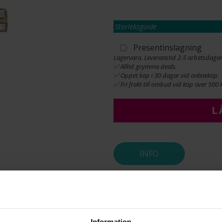
Storleksguide
Presentinslagning
Lagervara. Leveranstid 2-5 arbetsdagar
✅ Alltid grymma deals.
✅ Öppet köp i 30 dagar vid onlineköp.
✅ Fri frakt till ombud vid köp över 500 k
L
INFO
BREDD CA (MM)
HÖJD CA (MM)
VARUMÄRKE
MATERIAL
ÄDELMETALL
Information