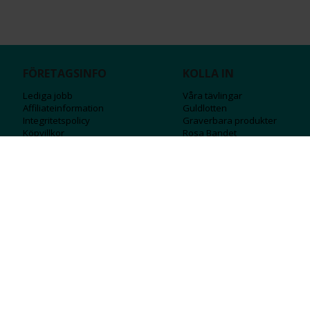
FÖRETAGSINFO
KOLLA IN
Lediga jobb
Våra tävlingar
Affiliateinformation
Guldlotten
Integritetspolicy
Graverbara produ
kter
Köpvillkor
Rosa Bandet
Ångra Köp
Wolt
Tips & råd
Black Friday
Bröllopsmässa
Alla erbjudanden