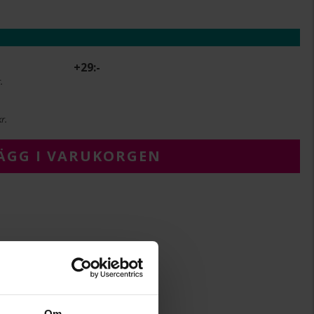
+
29:-
.
r.
ÄGG I VARUKORGEN
22,23
30,50
Albrekts Guld
Guld
18K Gold
Om