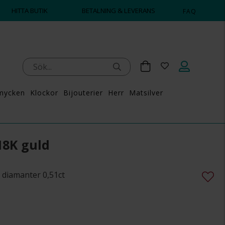
HITTA BUTIK
BETALNING & LEVERANS
FAQ
mycken
Klockor
Bijouterier
Herr
Matsilver
18K guld
 diamanter 0,51ct