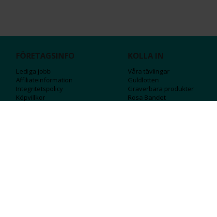
FÖRETAGSINFO
KOLLA IN
Lediga jobb
Våra tävlingar
Affiliateinformation
Guldlotten
Integritetspolicy
Graverbara produ
kter
Köpvillkor
Rosa Bandet
Ångra Köp
Wolt
Tips & råd
Black Friday
Bröllopsmässa
Alla erbjudanden