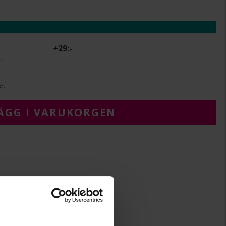
+
29:-
.
r.
ÄGG I VARUKORGEN
8,12
14,65
Albrekts Guld
Guld
18K Gold