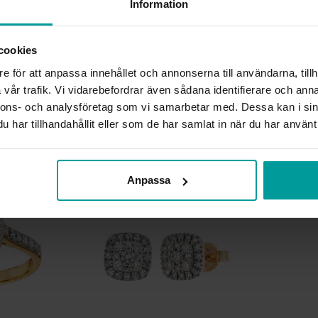
Information
STEN/PÄRLA
ANTAL DIAMANTER
DIAMANTSLIPNING
cookies
DIAMANTFÄRG
e för att anpassa innehållet och annonserna till användarna, tillh
DIAMANTKLARHET
vår trafik. Vi vidarebefordrar även sådana identifierare och anna
VIKT CA (GRAM)
nnons- och analysföretag som vi samarbetar med. Dessa kan i sin
TOTAL CARAT
har tillhandahållit eller som de har samlat in när du har använt 
Liknande produkter
Anpassa