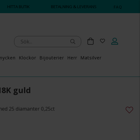
HITTA BUTIK
BETALNING & LEVERANS
FAQ
mycken
Klockor
Bijouterier
Herr
Matsilver
18K guld
med 25 diamanter 0,25ct