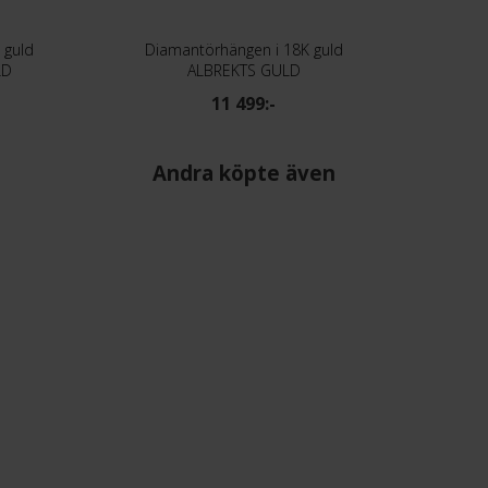
 guld
Diamantörhängen i 18K guld
LD
ALBREKTS GULD
11 499:-
Andra köpte även