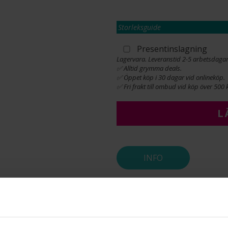
Storleksguide
Presentinslagning
Lagervara. Leveranstid 2-5 arbetsdagar
✅ Alltid grymma deals.
✅ Öppet köp i 30 dagar vid onlineköp.
✅ Fri frakt till ombud vid köp över 500 k
L
INFO
BREDD CA (MM)
HÖJD CA (MM)
VARUMÄRKE
MATERIAL
ÄDELMETALL