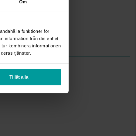
Om
Diamant
25
Briljant
Wesselton (H)
andahålla funktioner för
P
n information från din enhet
1,50
 tur kombinera informationen
0,25
deras tjänster.
Tillåt alla