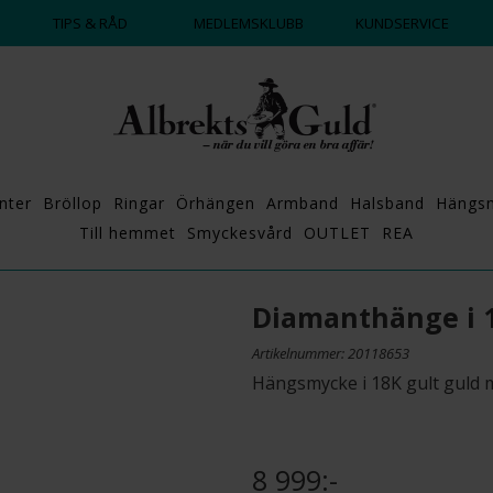
DAGS ATT POPPA?
💍💘
TIPS & RÅD
MEDLEMSKLUBB
KUNDSERVICE
nter
Bröllop
Ringar
Örhängen
Armband
Halsband
Hängs
Till hemmet
Smyckesvård
OUTLET
REA
Diamanthänge i 
Artikelnummer: 20118653
Hängsmycke i 18K gult guld 
8 999:-