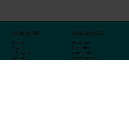
PRODUKTER
KUNDSERVICE
Bröllop
Hitta butik
Ringar
Bli medlem
Örhängen
Kundtjänst
Armband
Kontakta oss
Halsband
Guide för kedjor
Hängsmycken
Sälj ditt guld
Herr
Försäkringar
Till hemmet
Presentkort
Stål
Bokstavssmycken
Månadsstenar och stjärntecken