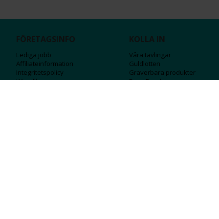
FÖRETAGSINFO
KOLLA IN
Lediga jobb
Våra tävlingar
Affiliateinformation
Guldlotten
Integritetspolicy
Graverbara produ
kter
Köpvillkor
Rosa Bandet
Ångra Köp
Wolt
Tips & råd
Black Friday
Bröllopsmässa
Alla erbjudanden