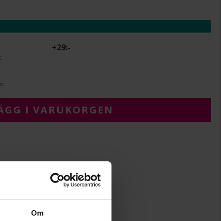
+
29:-
.
r.
ÄGG I VARUKORGEN
Albrekts Guld
Guld
18K Gold
Diamant
Om
33