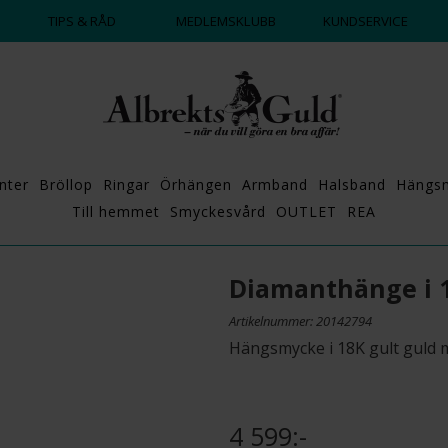
DAGS ATT POPPA?
💍💘
TIPS & RÅD
MEDLEMSKLUBB
KUNDSERVICE
nter
Bröllop
Ringar
Örhängen
Armband
Halsband
Hängs
Till hemmet
Smyckesvård
OUTLET
REA
Diamanthänge i 
Artikelnummer: 20142794
Hängsmycke i 18K gult guld m
4 599:-