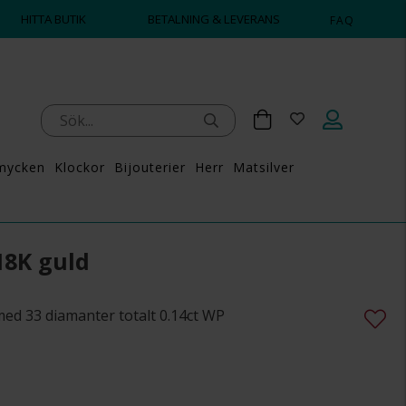
HITTA BUTIK
BETALNING & LEVERANS
FAQ
mycken
Klockor
Bijouterier
Herr
Matsilver
18K guld
ed 33 diamanter totalt 0.14ct WP