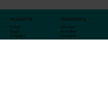
PRODUKTER
KUNDSERVICE
Bröllop
Hitta butik
Ringar
Bli medlem
Örhängen
Kundtjänst
Armband
Kontakta oss
Halsband
Guide för kedjor
Hängsmycken
Sälj ditt guld
Herr
Försäkringar
Till hemmet
Presentkort
Stål
Bokstavssmycken
Månadsstenar och stjärntecken