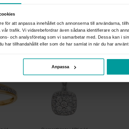
DIAMANTSLIPNING
DIAMANTFÄRG
cookies
DIAMANTKLARHET
e för att anpassa innehållet och annonserna till användarna, tillh
VIKT CA (GRAM)
vår trafik. Vi vidarebefordrar även sådana identifierare och anna
TOTAL CARAT
nnons- och analysföretag som vi samarbetar med. Dessa kan i sin
har tillhandahållit eller som de har samlat in när du har använt 
Liknande produkter
Anpassa