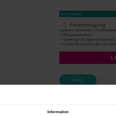
Storleksguide
Presentinslagning
Lagervara. Leveranstid 2-5 arbetsdagar
✅ Alltid grymma deals.
✅ Öppet köp i 30 dagar vid onlineköp.
✅ Fri frakt till ombud vid köp över 500 k
L
INFO
VARUMÄRKE
MATERIAL
ÄDELMETALL
STEN/PÄRLA
Information
ANTAL DIAMANTER