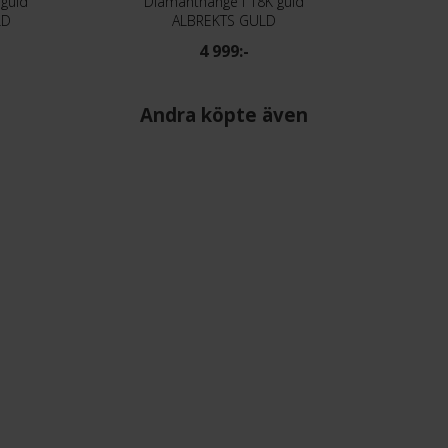
 guld
Diamanthänge i 18K guld
LD
ALBREKTS GULD
4 999:-
Andra köpte även