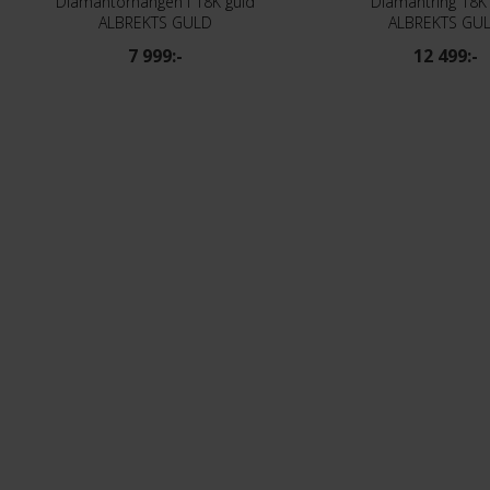
Diamantörhängen i 18K guld
Diamantring 18K
ALBREKTS GULD
ALBREKTS GU
7 999:-
12 499:-