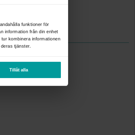
Briljant,Rund
Wesselton (H)
P
andahålla funktioner för
0,77
n information från din enhet
0.14
 tur kombinera informationen
deras tjänster.
Tillåt alla